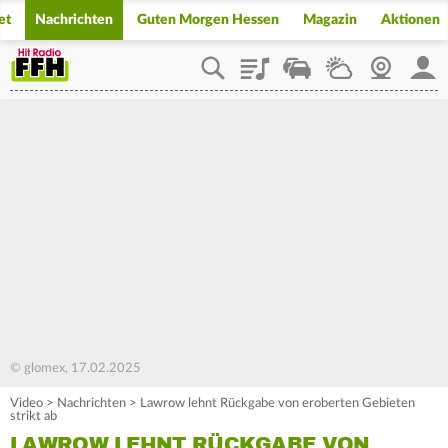
et
Nachrichten
Guten Morgen Hessen
Magazin
Aktionen
Playlist
Staupilot
Wetter
Webcam
Mein
© glomex, 17.02.2025
Video
>
Nachrichten
>
Lawrow lehnt Rückgabe von eroberten Gebieten
strikt ab
LAWROW LEHNT RÜCKGABE VON