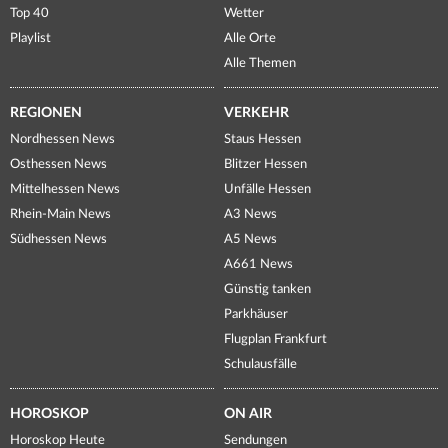
Top 40
Wetter
Playlist
Alle Orte
Alle Themen
REGIONEN
VERKEHR
Nordhessen News
Staus Hessen
Osthessen News
Blitzer Hessen
Mittelhessen News
Unfälle Hessen
Rhein-Main News
A3 News
Südhessen News
A5 News
A661 News
Günstig tanken
Parkhäuser
Flugplan Frankfurt
Schulausfälle
HOROSKOP
ON AIR
Horoskop Heute
Sendungen