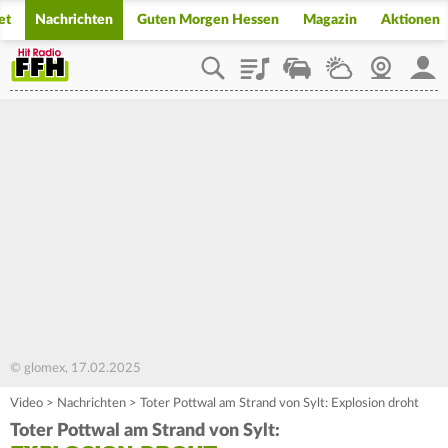
et
Nachrichten
Guten Morgen Hessen
Magazin
Aktionen
Playlist
Staupilot
Wetter
Webcam
Mein
© glomex, 17.02.2025
Video
>
Nachrichten
>
Toter Pottwal am Strand von Sylt: Explosion droht
Toter Pottwal am Strand von Sylt: