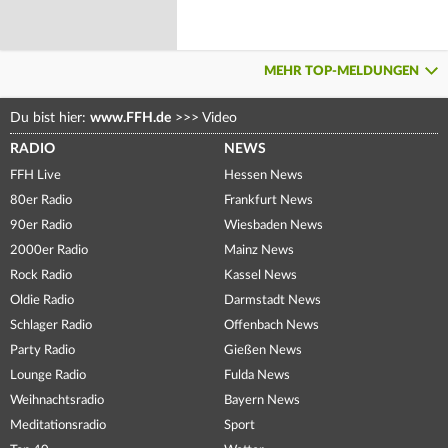
MEHR TOP-MELDUNGEN
Du bist hier:
www.FFH.de
>>>
Video
RADIO
NEWS
FFH Live
Hessen News
80er Radio
Frankfurt News
90er Radio
Wiesbaden News
2000er Radio
Mainz News
Rock Radio
Kassel News
Oldie Radio
Darmstadt News
Schlager Radio
Offenbach News
Party Radio
Gießen News
Lounge Radio
Fulda News
Weihnachtsradio
Bayern News
Meditationsradio
Sport