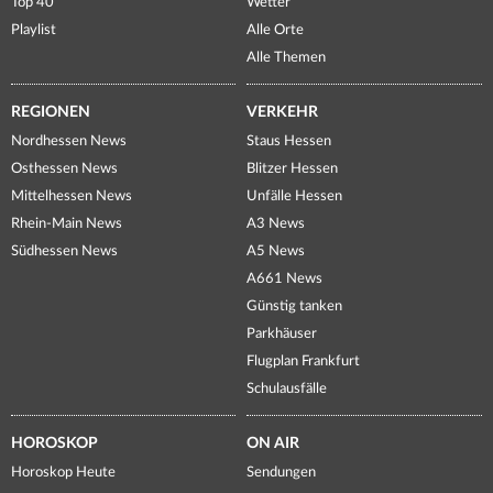
Top 40
Wetter
Playlist
Alle Orte
Alle Themen
REGIONEN
VERKEHR
Nordhessen News
Staus Hessen
Osthessen News
Blitzer Hessen
Mittelhessen News
Unfälle Hessen
Rhein-Main News
A3 News
Südhessen News
A5 News
A661 News
Günstig tanken
Parkhäuser
Flugplan Frankfurt
Schulausfälle
HOROSKOP
ON AIR
Horoskop Heute
Sendungen