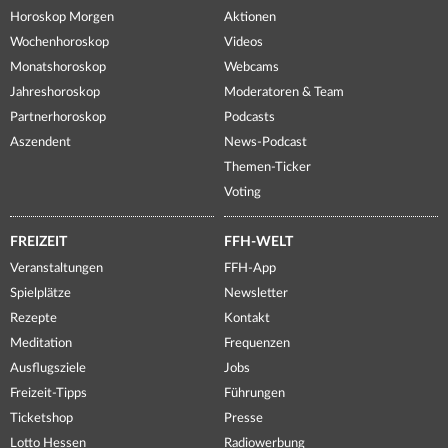
Horoskop Morgen
Aktionen
Wochenhoroskop
Videos
Monatshoroskop
Webcams
Jahreshoroskop
Moderatoren & Team
Partnerhoroskop
Podcasts
Aszendent
News-Podcast
Themen-Ticker
Voting
FREIZEIT
FFH-WELT
Veranstaltungen
FFH-App
Spielplätze
Newsletter
Rezepte
Kontakt
Meditation
Frequenzen
Ausflugsziele
Jobs
Freizeit-Tipps
Führungen
Ticketshop
Presse
Lotto Hessen
Radiowerbung