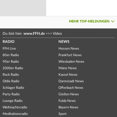
MEHR TOP-MELDUNGEN
Du bist hier:
www.FFH.de
>>>
Video
RADIO
NEWS
FFH Live
Hessen News
80er Radio
Frankfurt News
90er Radio
Wiesbaden News
2000er Radio
Mainz News
Rock Radio
Kassel News
Oldie Radio
Darmstadt News
Schlager Radio
Offenbach News
Party Radio
Gießen News
Lounge Radio
Fulda News
Weihnachtsradio
Bayern News
Meditationsradio
Sport