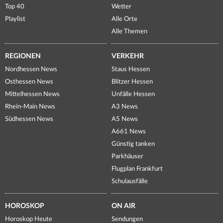
Top 40
Wetter
Playlist
Alle Orte
Alle Themen
REGIONEN
VERKEHR
Nordhessen News
Staus Hessen
Osthessen News
Blitzer Hessen
Mittelhessen News
Unfälle Hessen
Rhein-Main News
A3 News
Südhessen News
A5 News
A661 News
Günstig tanken
Parkhäuser
Flugplan Frankfurt
Schulausfälle
HOROSKOP
ON AIR
Horoskop Heute
Sendungen