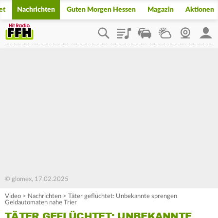
et
Nachrichten
Guten Morgen Hessen
Magazin
Aktionen
Playlist
Staupilot
Wetter
Webcam
Mein
© glomex, 17.02.2025
Video
>
Nachrichten
>
Täter geflüchtet: Unbekannte sprengen
Geldautomaten nahe Trier
TÄTER GEFLÜCHTET: UNBEKANNTE