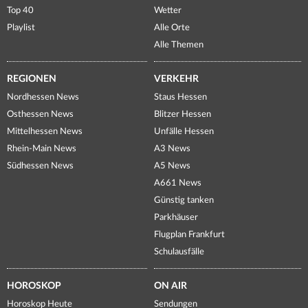
Top 40
Wetter
Playlist
Alle Orte
Alle Themen
REGIONEN
VERKEHR
Nordhessen News
Staus Hessen
Osthessen News
Blitzer Hessen
Mittelhessen News
Unfälle Hessen
Rhein-Main News
A3 News
Südhessen News
A5 News
A661 News
Günstig tanken
Parkhäuser
Flugplan Frankfurt
Schulausfälle
HOROSKOP
ON AIR
Horoskop Heute
Sendungen