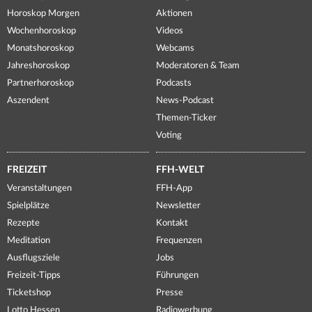
Horoskop Morgen
Aktionen
Wochenhoroskop
Videos
Monatshoroskop
Webcams
Jahreshoroskop
Moderatoren & Team
Partnerhoroskop
Podcasts
Aszendent
News-Podcast
Themen-Ticker
Voting
FREIZEIT
FFH-WELT
Veranstaltungen
FFH-App
Spielplätze
Newsletter
Rezepte
Kontakt
Meditation
Frequenzen
Ausflugsziele
Jobs
Freizeit-Tipps
Führungen
Ticketshop
Presse
Lotto Hessen
Radiowerbung