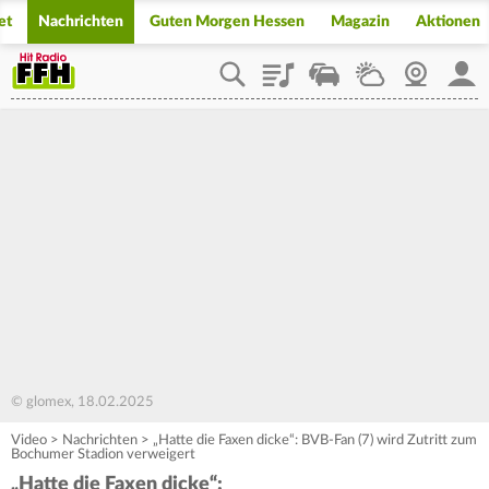
et
Nachrichten
Guten Morgen Hessen
Magazin
Aktionen
Playlist
Staupilot
Wetter
Webcam
Mein
© glomex, 18.02.2025
Video
>
Nachrichten
>
„Hatte die Faxen dicke“: BVB-Fan (7) wird Zutritt zum
Bochumer Stadion verweigert
„Hatte die Faxen dicke“: