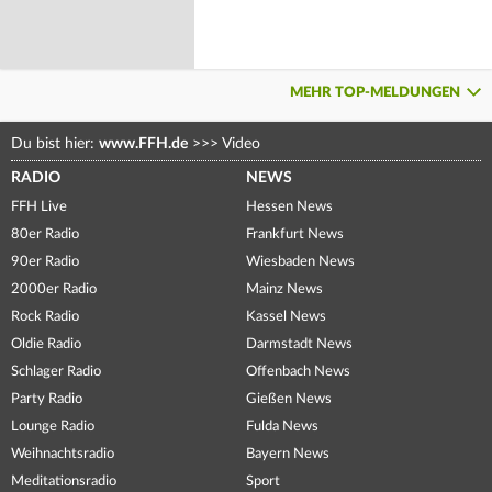
MEHR TOP-MELDUNGEN
Du bist hier:
www.FFH.de
>>>
Video
RADIO
NEWS
FFH Live
Hessen News
80er Radio
Frankfurt News
90er Radio
Wiesbaden News
2000er Radio
Mainz News
Rock Radio
Kassel News
Oldie Radio
Darmstadt News
Schlager Radio
Offenbach News
Party Radio
Gießen News
Lounge Radio
Fulda News
Weihnachtsradio
Bayern News
Meditationsradio
Sport