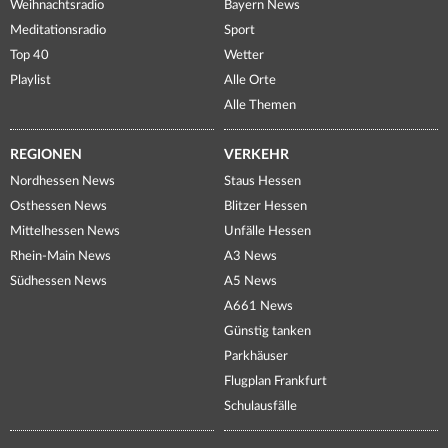
Weihnachtsradio
Bayern News
Meditationsradio
Sport
Top 40
Wetter
Playlist
Alle Orte
Alle Themen
REGIONEN
VERKEHR
Nordhessen News
Staus Hessen
Osthessen News
Blitzer Hessen
Mittelhessen News
Unfälle Hessen
Rhein-Main News
A3 News
Südhessen News
A5 News
A661 News
Günstig tanken
Parkhäuser
Flugplan Frankfurt
Schulausfälle