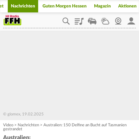
et
Nachrichten
Guten Morgen Hessen
Magazin
Aktionen
Playlist
Staupilot
Wetter
Webcam
Mein
© glomex, 19.02.2025
Video
>
Nachrichten
>
Australien: 150 Delfine an Bucht auf Tasmanien
gestrandet
Australien: