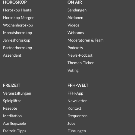
HOROSKOP
ON AIR
Horoskop Heute
Sendungen
Horoskop Morgen
Aktionen
Wochenhoroskop
Videos
Monatshoroskop
Webcams
Jahreshoroskop
Moderatoren & Team
Partnerhoroskop
Podcasts
Aszendent
News-Podcast
Themen-Ticker
Voting
FREIZEIT
FFH-WELT
Veranstaltungen
FFH-App
Spielplätze
Newsletter
Rezepte
Kontakt
Meditation
Frequenzen
Ausflugsziele
Jobs
Freizeit-Tipps
Führungen