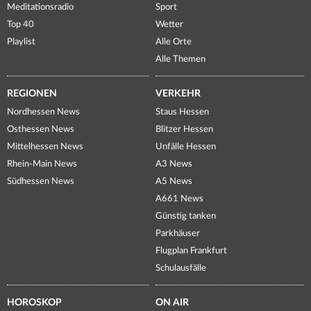
Meditationsradio
Sport
Top 40
Wetter
Playlist
Alle Orte
Alle Themen
REGIONEN
VERKEHR
Nordhessen News
Staus Hessen
Osthessen News
Blitzer Hessen
Mittelhessen News
Unfälle Hessen
Rhein-Main News
A3 News
Südhessen News
A5 News
A661 News
Günstig tanken
Parkhäuser
Flugplan Frankfurt
Schulausfälle
HOROSKOP
ON AIR