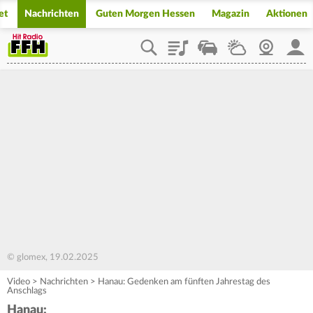
et
Nachrichten
Guten Morgen Hessen
Magazin
Aktionen
Playlist
Staupilot
Wetter
Webcam
Mein
© glomex, 19.02.2025
Video
>
Nachrichten
>
Hanau: Gedenken am fünften Jahrestag des
Anschlags
Hanau: