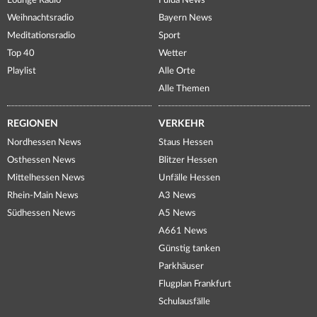
Lounge Radio
Fulda News
Weihnachtsradio
Bayern News
Meditationsradio
Sport
Top 40
Wetter
Playlist
Alle Orte
Alle Themen
REGIONEN
VERKEHR
Nordhessen News
Staus Hessen
Osthessen News
Blitzer Hessen
Mittelhessen News
Unfälle Hessen
Rhein-Main News
A3 News
Südhessen News
A5 News
A661 News
Günstig tanken
Parkhäuser
Flugplan Frankfurt
Schulausfälle