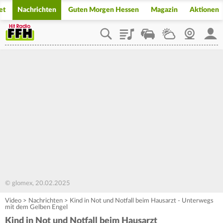
et
Nachrichten
Guten Morgen Hessen
Magazin
Aktionen
Playlist
Staupilot
Wetter
Webcam
Mein
© glomex, 20.02.2025
Video
>
Nachrichten
>
Kind in Not und Notfall beim Hausarzt - Unterwegs
mit dem Gelben Engel
Kind in Not und Notfall beim Hausarzt