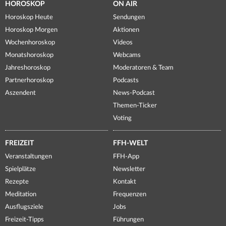
HOROSKOP
ON AIR
Horoskop Heute
Sendungen
Horoskop Morgen
Aktionen
Wochenhoroskop
Videos
Monatshoroskop
Webcams
Jahreshoroskop
Moderatoren & Team
Partnerhoroskop
Podcasts
Aszendent
News-Podcast
Themen-Ticker
Voting
FREIZEIT
FFH-WELT
Veranstaltungen
FFH-App
Spielplätze
Newsletter
Rezepte
Kontakt
Meditation
Frequenzen
Ausflugsziele
Jobs
Freizeit-Tipps
Führungen