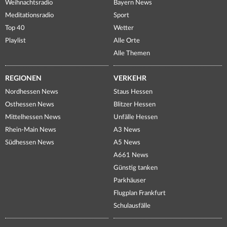
Weihnachtsradio
Bayern News
Meditationsradio
Sport
Top 40
Wetter
Playlist
Alle Orte
Alle Themen
REGIONEN
VERKEHR
Nordhessen News
Staus Hessen
Osthessen News
Blitzer Hessen
Mittelhessen News
Unfälle Hessen
Rhein-Main News
A3 News
Südhessen News
A5 News
A661 News
Günstig tanken
Parkhäuser
Flugplan Frankfurt
Schulausfälle