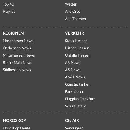
Top 40
Wetter
Playlist
Alle Orte
Alle Themen
REGIONEN
VERKEHR
Nordhessen News
Staus Hessen
Osthessen News
Blitzer Hessen
Mittelhessen News
Unfälle Hessen
Rhein-Main News
A3 News
Südhessen News
A5 News
A661 News
Günstig tanken
Parkhäuser
Flugplan Frankfurt
Schulausfälle
HOROSKOP
ON AIR
Horoskop Heute
Sendungen