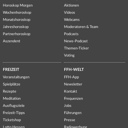
Horoskop Morgen
Aktionen
Wochenhoroskop
Videos
Monatshoroskop
Webcams
Jahreshoroskop
Moderatoren & Team
Partnerhoroskop
Podcasts
Aszendent
News-Podcast
Themen-Ticker
Voting
FREIZEIT
FFH-WELT
Veranstaltungen
FFH-App
Spielplätze
Newsletter
Rezepte
Kontakt
Meditation
Frequenzen
Ausflugsziele
Jobs
Freizeit-Tipps
Führungen
Ticketshop
Presse
Lotto Hessen
Radiowerbung