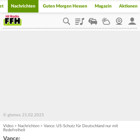
et
Nachrichten
Guten Morgen Hessen
Magazin
Aktionen
Playlist
Staupilot
Wetter
Webcam
Mein
© glomex, 21.02.2025
Video
>
Nachrichten
>
Vance: US-Schutz für Deutschland nur mit
Redefreiheit
Vance: