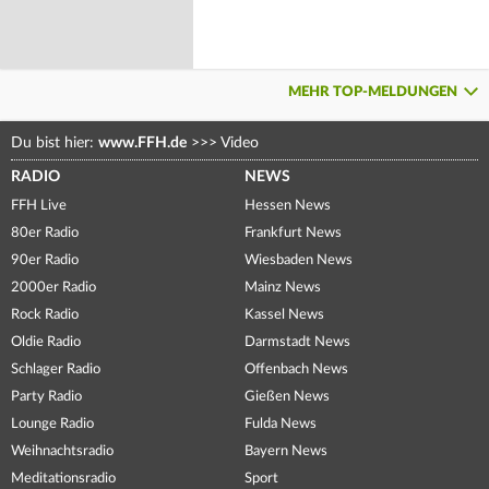
MEHR TOP-MELDUNGEN
Du bist hier:
www.FFH.de
>>>
Video
RADIO
NEWS
FFH Live
Hessen News
80er Radio
Frankfurt News
90er Radio
Wiesbaden News
2000er Radio
Mainz News
Rock Radio
Kassel News
Oldie Radio
Darmstadt News
Schlager Radio
Offenbach News
Party Radio
Gießen News
Lounge Radio
Fulda News
Weihnachtsradio
Bayern News
Meditationsradio
Sport