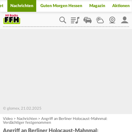
et
Nachrichten
Guten Morgen Hessen
Magazin
Aktionen
Playlist
Staupilot
Wetter
Webcam
Mein
© glomex, 21.02.2025
Video
>
Nachrichten
>
Angriff an Berliner Holocaust-Mahnmal:
Verdächtiger festgenommen
Angriff an Berliner Holocaust-Mahnmal: