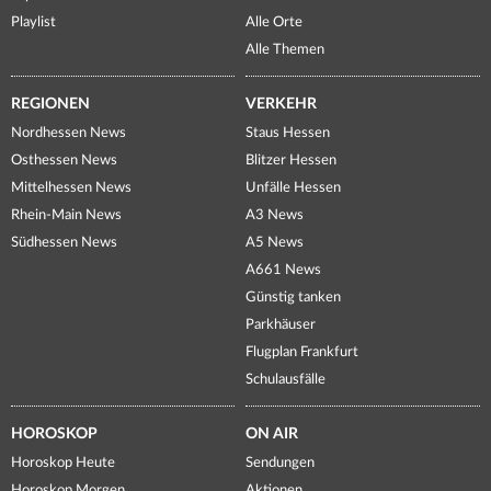
Playlist
Alle Orte
Alle Themen
REGIONEN
VERKEHR
Nordhessen News
Staus Hessen
Osthessen News
Blitzer Hessen
Mittelhessen News
Unfälle Hessen
Rhein-Main News
A3 News
Südhessen News
A5 News
A661 News
Günstig tanken
Parkhäuser
Flugplan Frankfurt
Schulausfälle
HOROSKOP
ON AIR
Horoskop Heute
Sendungen
Horoskop Morgen
Aktionen