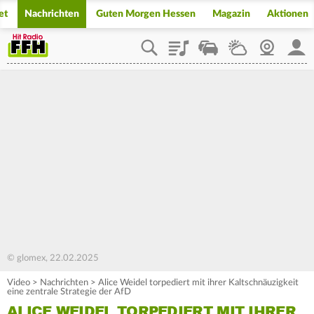
et
Nachrichten
Guten Morgen Hessen
Magazin
Aktionen
Playlist
Staupilot
Wetter
Webcam
Mein
© glomex, 22.02.2025
Video
>
Nachrichten
>
Alice Weidel torpediert mit ihrer Kaltschnäuzigkeit
eine zentrale Strategie der AfD
ALICE WEIDEL TORPEDIERT MIT IHRER