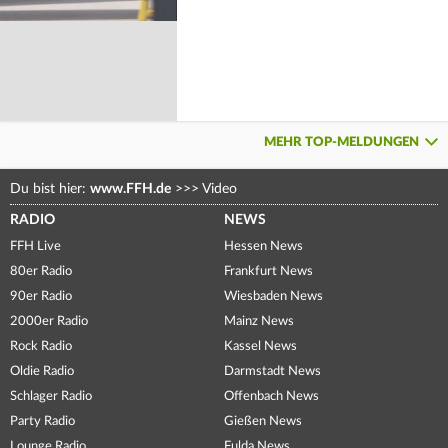
MEHR TOP-MELDUNGEN
Du bist hier:
www.FFH.de
>>>
Video
RADIO
NEWS
FFH Live
Hessen News
80er Radio
Frankfurt News
90er Radio
Wiesbaden News
2000er Radio
Mainz News
Rock Radio
Kassel News
Oldie Radio
Darmstadt News
Schlager Radio
Offenbach News
Party Radio
Gießen News
Lounge Radio
Fulda News