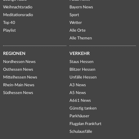
Weihnachtsradio
Bayern News
Meditationsradio
Sport
Top 40
Wetter
Playlist
Alle Orte
Alle Themen
REGIONEN
VERKEHR
Nordhessen News
Staus Hessen
Osthessen News
Blitzer Hessen
Mittelhessen News
Unfälle Hessen
Rhein-Main News
A3 News
Südhessen News
A5 News
A661 News
Günstig tanken
Parkhäuser
Flugplan Frankfurt
Schulausfälle