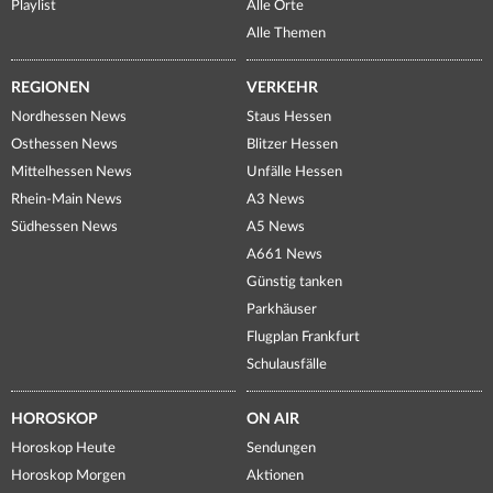
Playlist
Alle Orte
Alle Themen
REGIONEN
VERKEHR
Nordhessen News
Staus Hessen
Osthessen News
Blitzer Hessen
Mittelhessen News
Unfälle Hessen
Rhein-Main News
A3 News
Südhessen News
A5 News
A661 News
Günstig tanken
Parkhäuser
Flugplan Frankfurt
Schulausfälle
HOROSKOP
ON AIR
Horoskop Heute
Sendungen
Horoskop Morgen
Aktionen