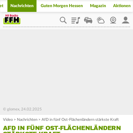
et
Nachrichten
Guten Morgen Hessen
Magazin
Aktionen
Playlist
Staupilot
Wetter
Webcam
Mein
© glomex, 24.02.2025
Video
>
Nachrichten
>
AfD in fünf Ost-Flächenländern stärkste Kraft
AFD IN FÜNF OST-FLÄCHENLÄNDERN