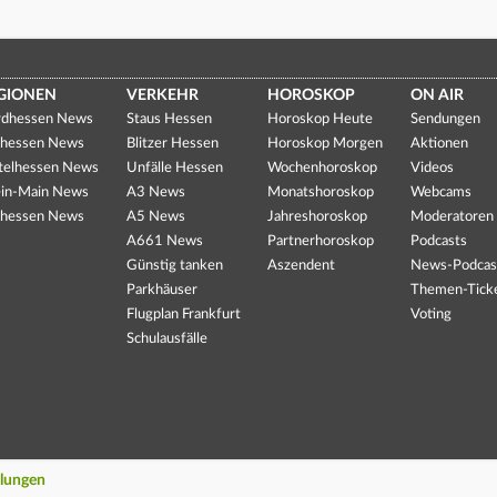
GIONEN
VERKEHR
HOROSKOP
ON AIR
dhessen News
Staus Hessen
Horoskop Heute
Sendungen
hessen News
Blitzer Hessen
Horoskop Morgen
Aktionen
telhessen News
Unfälle Hessen
Wochenhoroskop
Videos
in-Main News
A3 News
Monatshoroskop
Webcams
hessen News
A5 News
Jahreshoroskop
Moderatoren
A661 News
Partnerhoroskop
Podcasts
Günstig tanken
Aszendent
News-Podcas
Parkhäuser
Themen-Tick
Flugplan Frankfurt
Voting
Schulausfälle
llungen