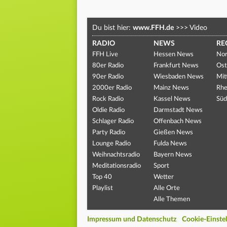
Du bist hier:
www.FFH.de
>>>
Video
RADIO
NEWS
RE
FFH Live
Hessen News
Nor
80er Radio
Frankfurt News
Ost
90er Radio
Wiesbaden News
Mit
2000er Radio
Mainz News
Rhe
Rock Radio
Kassel News
Süd
Oldie Radio
Darmstadt News
Schlager Radio
Offenbach News
Party Radio
Gießen News
Lounge Radio
Fulda News
Weihnachtsradio
Bayern News
Meditationsradio
Sport
Top 40
Wetter
Playlist
Alle Orte
Alle Themen
Impressum und Datenschutz
Cookie-Einste