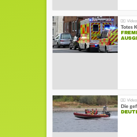
Totes 
FREM
AUSG
Die gef
DEUT