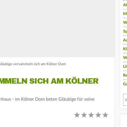
A
Mu
Wi
Sp
A
K
W
 Gläubige versammeln sich am Kölner Dom
Li
Re
MMELN SICH AM KÖLNER
G
nhaus - im Kölner Dom beten Gläubige für seine