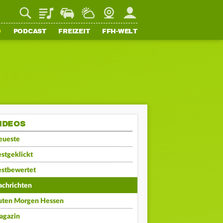
Playlist
Staupilot
Wetter
Webcam
Mein FFH
O
PODCAST
FREIZEIT
FFH-WELT
IDEOS
eueste
stgeklickt
estbewertet
achrichten
uten Morgen Hessen
agazin