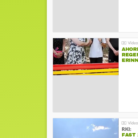
AHOR
REGE
ERIN
BEIM 
RKI:
FAST 