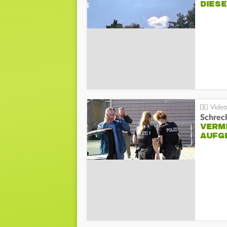
DIES
Schreck
VERM
AUFG