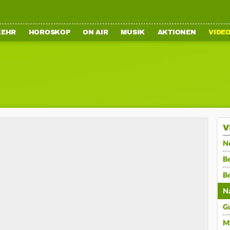
KEHR
HOROSKOP
ON AIR
MUSIK
AKTIONEN
VIDE
V
N
Be
B
N
G
M