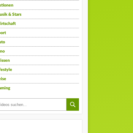
ktionen
sik & Stars
rtschaft
ort
uto
ino
issen
festyle
ise
aming