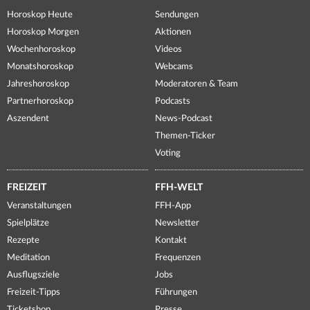
Horoskop Heute
Sendungen
Horoskop Morgen
Aktionen
Wochenhoroskop
Videos
Monatshoroskop
Webcams
Jahreshoroskop
Moderatoren & Team
Partnerhoroskop
Podcasts
Aszendent
News-Podcast
Themen-Ticker
Voting
FREIZEIT
FFH-WELT
Veranstaltungen
FFH-App
Spielplätze
Newsletter
Rezepte
Kontakt
Meditation
Frequenzen
Ausflugsziele
Jobs
Freizeit-Tipps
Führungen
Ticketshop
Presse