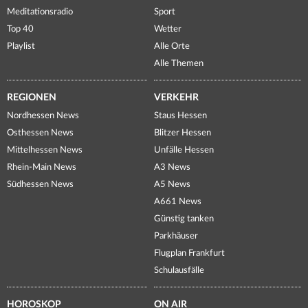
Meditationsradio
Sport
Top 40
Wetter
Playlist
Alle Orte
Alle Themen
REGIONEN
VERKEHR
Nordhessen News
Staus Hessen
Osthessen News
Blitzer Hessen
Mittelhessen News
Unfälle Hessen
Rhein-Main News
A3 News
Südhessen News
A5 News
A661 News
Günstig tanken
Parkhäuser
Flugplan Frankfurt
Schulausfälle
HOROSKOP
ON AIR