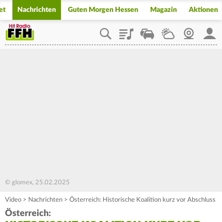
et
Nachrichten
Guten Morgen Hessen
Magazin
Aktionen
Playlist
Staupilot
Wetter
Webcam
Mein
© glomex, 25.02.2025
Video
>
Nachrichten
>
Österreich: Historische Koalition kurz vor Abschluss
Österreich: