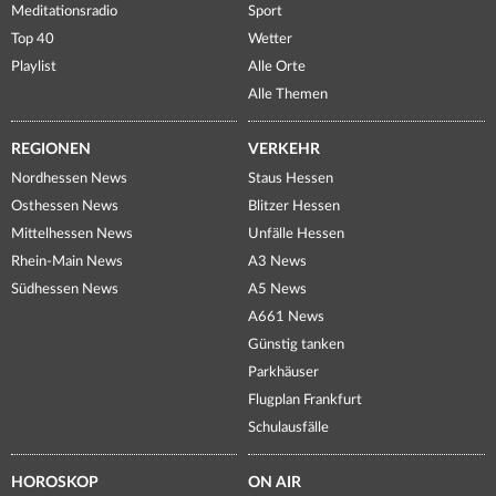
Meditationsradio
Sport
Top 40
Wetter
Playlist
Alle Orte
Alle Themen
REGIONEN
VERKEHR
Nordhessen News
Staus Hessen
Osthessen News
Blitzer Hessen
Mittelhessen News
Unfälle Hessen
Rhein-Main News
A3 News
Südhessen News
A5 News
A661 News
Günstig tanken
Parkhäuser
Flugplan Frankfurt
Schulausfälle
HOROSKOP
ON AIR