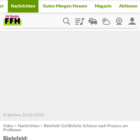
et
Nachrichten
Guten Morgen Hessen
Magazin
Aktionen
Playlist
Staupilot
Wetter
Webcam
Mein
© glomex, 26.02.2025
Video
>
Nachrichten
>
Bielefeld: Gefährliche Schüsse nach Prozess um
Profiboxer
Bielefeld: