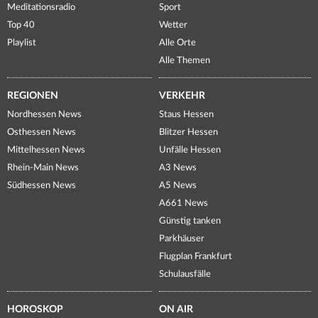
Meditationsradio
Sport
Top 40
Wetter
Playlist
Alle Orte
Alle Themen
REGIONEN
VERKEHR
Nordhessen News
Staus Hessen
Osthessen News
Blitzer Hessen
Mittelhessen News
Unfälle Hessen
Rhein-Main News
A3 News
Südhessen News
A5 News
A661 News
Günstig tanken
Parkhäuser
Flugplan Frankfurt
Schulausfälle
HOROSKOP
ON AIR