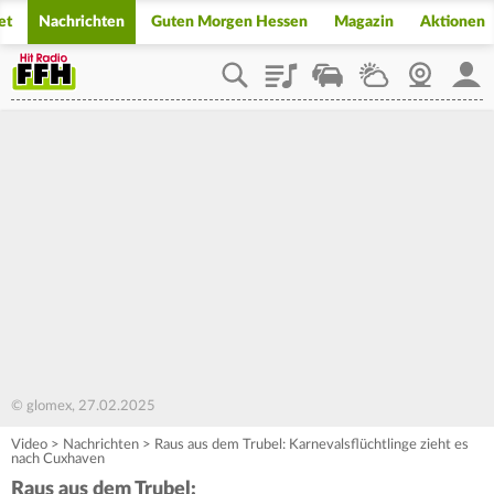
et
Nachrichten
Guten Morgen Hessen
Magazin
Aktionen
Playlist
Staupilot
Wetter
Webcam
Mein
© glomex, 27.02.2025
Video
>
Nachrichten
>
Raus aus dem Trubel: Karnevalsflüchtlinge zieht es
nach Cuxhaven
Raus aus dem Trubel: