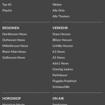
Top 40
Wetter
Playlist
Alle Orte
Alle Themen
REGIONEN
VERKEHR
Nordhessen News
Staus Hessen
Osthessen News
Blitzer Hessen
Mittelhessen News
Unfälle Hessen
Rhein-Main News
A3 News
Südhessen News
A5 News
A661 News
Günstig tanken
Parkhäuser
Flugplan Frankfurt
Schulausfälle
HOROSKOP
ON AIR
Horoskop Heute
Sendungen