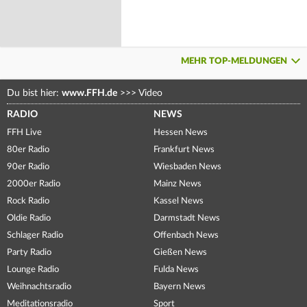
MEHR TOP-MELDUNGEN
Du bist hier:
www.FFH.de
>>>
Video
RADIO
NEWS
FFH Live
Hessen News
80er Radio
Frankfurt News
90er Radio
Wiesbaden News
2000er Radio
Mainz News
Rock Radio
Kassel News
Oldie Radio
Darmstadt News
Schlager Radio
Offenbach News
Party Radio
Gießen News
Lounge Radio
Fulda News
Weihnachtsradio
Bayern News
Meditationsradio
Sport