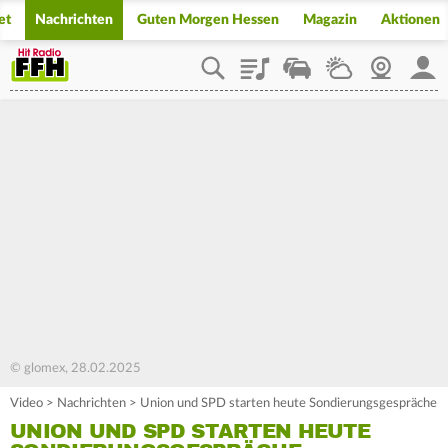
et
Nachrichten
Guten Morgen Hessen
Magazin
Aktionen
Playlist
Staupilot
Wetter
Webcam
Mein
© glomex, 28.02.2025
Video
>
Nachrichten
>
Union und SPD starten heute Sondierungsgespräche
UNION UND SPD STARTEN HEUTE