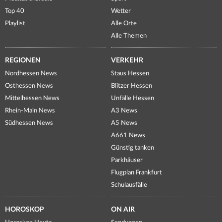
Top 40
Wetter
Playlist
Alle Orte
Alle Themen
REGIONEN
VERKEHR
Nordhessen News
Staus Hessen
Osthessen News
Blitzer Hessen
Mittelhessen News
Unfälle Hessen
Rhein-Main News
A3 News
Südhessen News
A5 News
A661 News
Günstig tanken
Parkhäuser
Flugplan Frankfurt
Schulausfälle
HOROSKOP
ON AIR