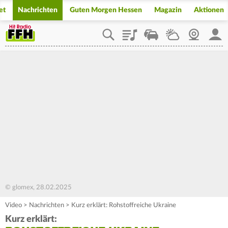
et
Nachrichten
Guten Morgen Hessen
Magazin
Aktionen
Playlist
Staupilot
Wetter
Webcam
Mein
© glomex, 28.02.2025
Video
>
Nachrichten
>
Kurz erklärt: Rohstoffreiche Ukraine
Kurz erklärt: