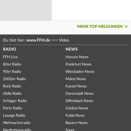
MEHR TOP-MELDUNGEN
Du bist hier:
www.FFH.de
>>>
Video
RADIO
NEWS
FFH Live
Hessen News
80er Radio
Frankfurt News
90er Radio
Wiesbaden News
2000er Radio
Mainz News
Rock Radio
Kassel News
Oldie Radio
Darmstadt News
Schlager Radio
Offenbach News
Party Radio
Gießen News
Lounge Radio
Fulda News
Weihnachtsradio
Bayern News
Meditationsradio
Sport