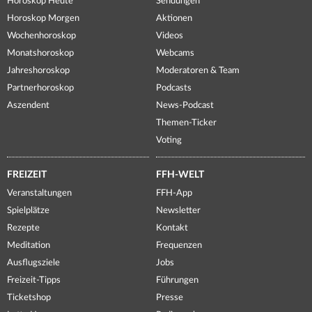
Horoskop Heute
Sendungen
Horoskop Morgen
Aktionen
Wochenhoroskop
Videos
Monatshoroskop
Webcams
Jahreshoroskop
Moderatoren & Team
Partnerhoroskop
Podcasts
Aszendent
News-Podcast
Themen-Ticker
Voting
FREIZEIT
FFH-WELT
Veranstaltungen
FFH-App
Spielplätze
Newsletter
Rezepte
Kontakt
Meditation
Frequenzen
Ausflugsziele
Jobs
Freizeit-Tipps
Führungen
Ticketshop
Presse