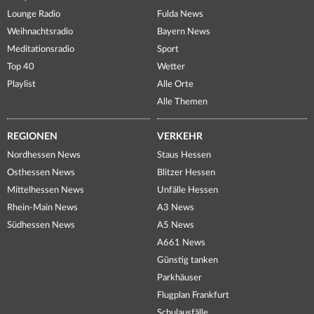
Lounge Radio
Fulda News
Weihnachtsradio
Bayern News
Meditationsradio
Sport
Top 40
Wetter
Playlist
Alle Orte
Alle Themen
REGIONEN
VERKEHR
Nordhessen News
Staus Hessen
Osthessen News
Blitzer Hessen
Mittelhessen News
Unfälle Hessen
Rhein-Main News
A3 News
Südhessen News
A5 News
A661 News
Günstig tanken
Parkhäuser
Flugplan Frankfurt
Schulausfälle