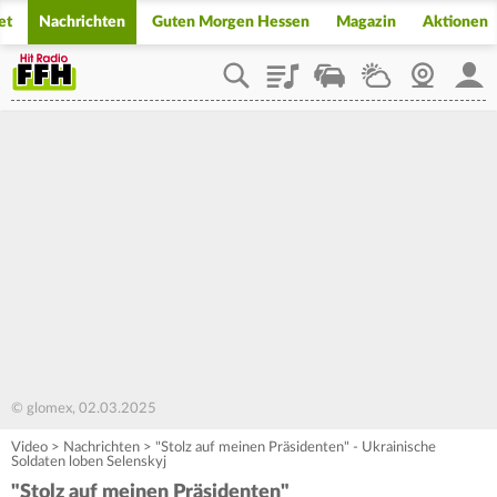
et
Nachrichten
Guten Morgen Hessen
Magazin
Aktionen
Playlist
Staupilot
Wetter
Webcam
Mein
© glomex, 02.03.2025
Video
>
Nachrichten
>
"Stolz auf meinen Präsidenten" - Ukrainische
Soldaten loben Selenskyj
"Stolz auf meinen Präsidenten"