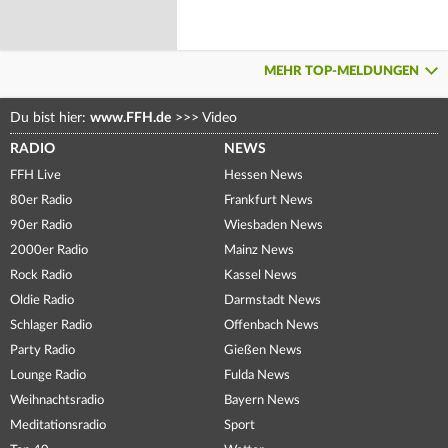
MEHR TOP-MELDUNGEN
Du bist hier:
www.FFH.de
>>>
Video
RADIO
NEWS
FFH Live
Hessen News
80er Radio
Frankfurt News
90er Radio
Wiesbaden News
2000er Radio
Mainz News
Rock Radio
Kassel News
Oldie Radio
Darmstadt News
Schlager Radio
Offenbach News
Party Radio
Gießen News
Lounge Radio
Fulda News
Weihnachtsradio
Bayern News
Meditationsradio
Sport