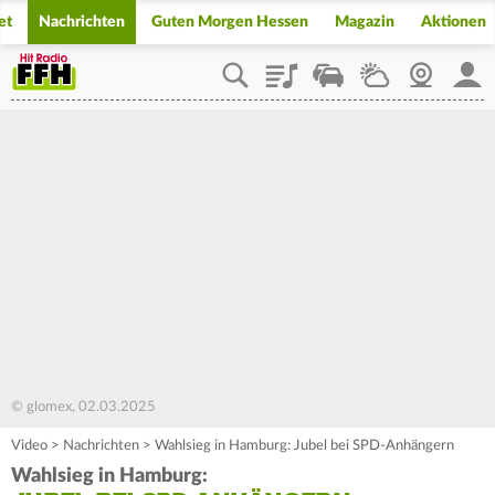
et
Nachrichten
Guten Morgen Hessen
Magazin
Aktionen
Playlist
Staupilot
Wetter
Webcam
Mein
© glomex, 02.03.2025
Video
>
Nachrichten
>
Wahlsieg in Hamburg: Jubel bei SPD-Anhängern
Wahlsieg in Hamburg: