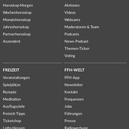
Horoskop Morgen
Aktionen
Wochenhoroskop
Videos
Monatshoroskop
Webcams
Jahreshoroskop
Moderatoren & Team
Partnerhoroskop
Podcasts
Aszendent
News-Podcast
Themen-Ticker
Voting
FREIZEIT
FFH-WELT
Veranstaltungen
FFH-App
Spielplätze
Newsletter
Rezepte
Kontakt
Meditation
Frequenzen
Ausflugsziele
Jobs
Freizeit-Tipps
Führungen
Ticketshop
Presse
Lotto Hessen
Radiowerbung