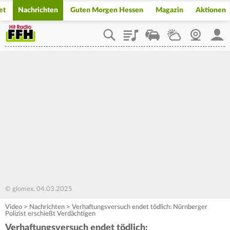
et
Nachrichten
Guten Morgen Hessen
Magazin
Aktionen
Playlist
Staupilot
Wetter
Webcam
Mein
© glomex, 04.03.2025
Video
>
Nachrichten
>
Verhaftungsversuch endet tödlich: Nürnberger
Polizist erschießt Verdächtigen
Verhaftungsversuch endet tödlich: