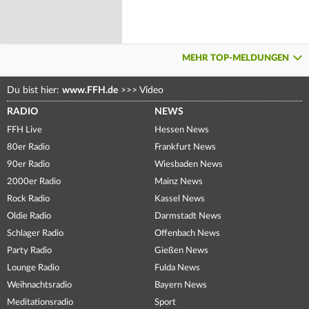
MEHR TOP-MELDUNGEN
Du bist hier:
www.FFH.de
>>>
Video
RADIO
NEWS
FFH Live
Hessen News
80er Radio
Frankfurt News
90er Radio
Wiesbaden News
2000er Radio
Mainz News
Rock Radio
Kassel News
Oldie Radio
Darmstadt News
Schlager Radio
Offenbach News
Party Radio
Gießen News
Lounge Radio
Fulda News
Weihnachtsradio
Bayern News
Meditationsradio
Sport