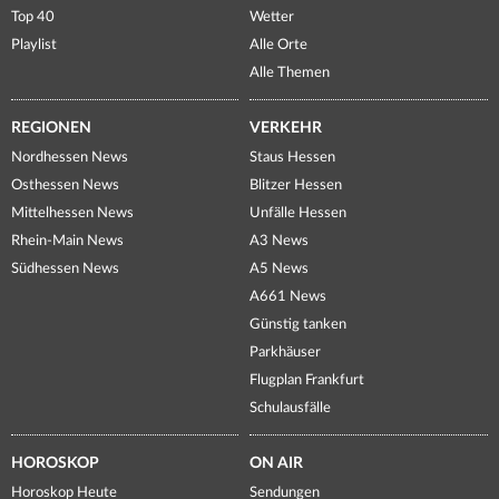
Top 40
Wetter
Playlist
Alle Orte
Alle Themen
REGIONEN
VERKEHR
Nordhessen News
Staus Hessen
Osthessen News
Blitzer Hessen
Mittelhessen News
Unfälle Hessen
Rhein-Main News
A3 News
Südhessen News
A5 News
A661 News
Günstig tanken
Parkhäuser
Flugplan Frankfurt
Schulausfälle
HOROSKOP
ON AIR
Horoskop Heute
Sendungen