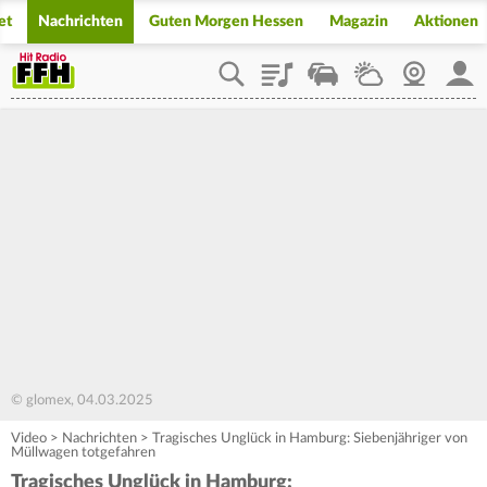
et
Nachrichten
Guten Morgen Hessen
Magazin
Aktionen
Playlist
Staupilot
Wetter
Webcam
Mein
© glomex, 04.03.2025
Video
>
Nachrichten
>
Tragisches Unglück in Hamburg: Siebenjähriger von
Müllwagen totgefahren
Tragisches Unglück in Hamburg: