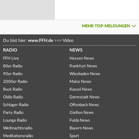
MEHR TOP-MELDUNGEN
Du bist hier:
www.FFH.de
>>>
Video
RADIO
NEWS
FFH Live
Hessen News
80er Radio
Frankfurt News
90er Radio
Wiesbaden News
2000er Radio
Mainz News
Rock Radio
Kassel News
Oldie Radio
Darmstadt News
Schlager Radio
Offenbach News
Party Radio
Gießen News
Lounge Radio
Fulda News
Weihnachtsradio
Bayern News
Meditationsradio
Sport