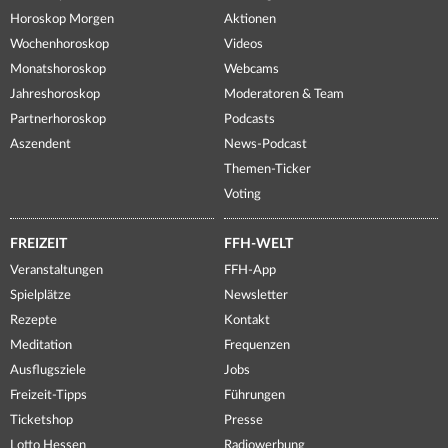
Horoskop Morgen
Aktionen
Wochenhoroskop
Videos
Monatshoroskop
Webcams
Jahreshoroskop
Moderatoren & Team
Partnerhoroskop
Podcasts
Aszendent
News-Podcast
Themen-Ticker
Voting
FREIZEIT
FFH-WELT
Veranstaltungen
FFH-App
Spielplätze
Newsletter
Rezepte
Kontakt
Meditation
Frequenzen
Ausflugsziele
Jobs
Freizeit-Tipps
Führungen
Ticketshop
Presse
Lotto Hessen
Radiowerbung