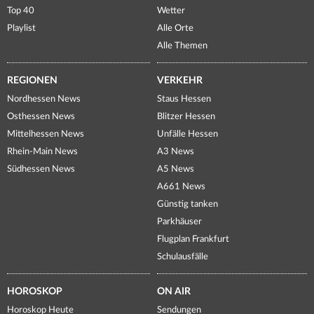
Top 40
Wetter
Playlist
Alle Orte
Alle Themen
REGIONEN
VERKEHR
Nordhessen News
Staus Hessen
Osthessen News
Blitzer Hessen
Mittelhessen News
Unfälle Hessen
Rhein-Main News
A3 News
Südhessen News
A5 News
A661 News
Günstig tanken
Parkhäuser
Flugplan Frankfurt
Schulausfälle
HOROSKOP
ON AIR
Horoskop Heute
Sendungen