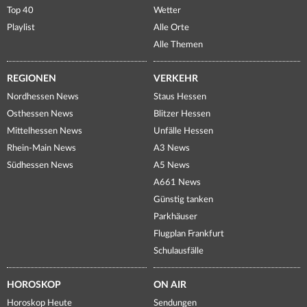
Top 40
Wetter
Playlist
Alle Orte
Alle Themen
REGIONEN
VERKEHR
Nordhessen News
Staus Hessen
Osthessen News
Blitzer Hessen
Mittelhessen News
Unfälle Hessen
Rhein-Main News
A3 News
Südhessen News
A5 News
A661 News
Günstig tanken
Parkhäuser
Flugplan Frankfurt
Schulausfälle
HOROSKOP
ON AIR
Horoskop Heute
Sendungen