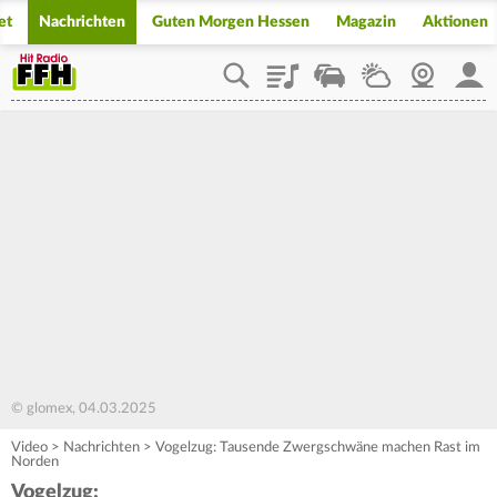
et
Nachrichten
Guten Morgen Hessen
Magazin
Aktionen
Playlist
Staupilot
Wetter
Webcam
Mein
© glomex, 04.03.2025
Video
>
Nachrichten
>
Vogelzug: Tausende Zwergschwäne machen Rast im
Norden
Vogelzug: