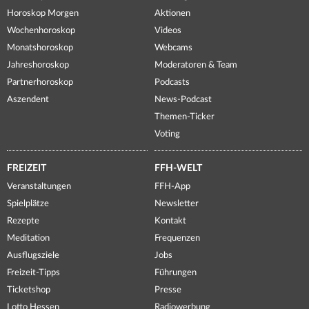
Horoskop Morgen
Aktionen
Wochenhoroskop
Videos
Monatshoroskop
Webcams
Jahreshoroskop
Moderatoren & Team
Partnerhoroskop
Podcasts
Aszendent
News-Podcast
Themen-Ticker
Voting
FREIZEIT
FFH-WELT
Veranstaltungen
FFH-App
Spielplätze
Newsletter
Rezepte
Kontakt
Meditation
Frequenzen
Ausflugsziele
Jobs
Freizeit-Tipps
Führungen
Ticketshop
Presse
Lotto Hessen
Radiowerbung