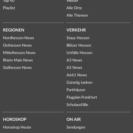
Top 40
Wetter
Playlist
Alle Orte
Alle Themen
REGIONEN
VERKEHR
Nordhessen News
Staus Hessen
Osthessen News
Blitzer Hessen
Mittelhessen News
Unfälle Hessen
Rhein-Main News
A3 News
Südhessen News
A5 News
A661 News
Günstig tanken
Parkhäuser
Flugplan Frankfurt
Schulausfälle
HOROSKOP
ON AIR
Horoskop Heute
Sendungen