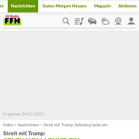
et
Nachrichten
Guten Morgen Hessen
Magazin
Aktionen
Playlist
Staupilot
Wetter
Webcam
Mein
© glomex, 04.03.2025
Video
>
Nachrichten
>
Streit mit Trump: Selenskyj lenkt ein
Streit mit Trump: