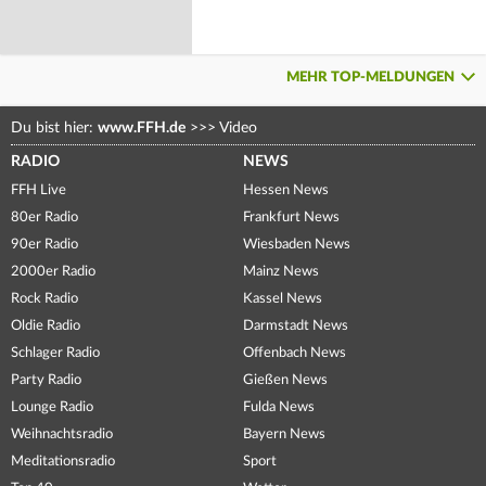
MEHR TOP-MELDUNGEN
Du bist hier:
www.FFH.de
>>>
Video
RADIO
NEWS
FFH Live
Hessen News
80er Radio
Frankfurt News
90er Radio
Wiesbaden News
2000er Radio
Mainz News
Rock Radio
Kassel News
Oldie Radio
Darmstadt News
Schlager Radio
Offenbach News
Party Radio
Gießen News
Lounge Radio
Fulda News
Weihnachtsradio
Bayern News
Meditationsradio
Sport