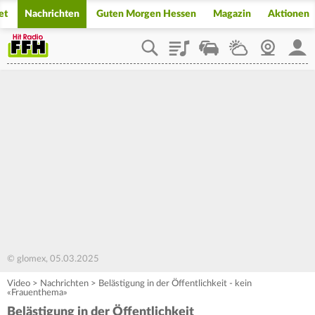
et
Nachrichten
Guten Morgen Hessen
Magazin
Aktionen
Playlist
Staupilot
Wetter
Webcam
Mein
© glomex, 05.03.2025
Video
>
Nachrichten
>
Belästigung in der Öffentlichkeit - kein
«Frauenthema»
Belästigung in der Öffentlichkeit