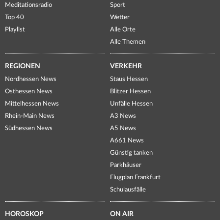
Meditationsradio
Sport
Top 40
Wetter
Playlist
Alle Orte
Alle Themen
REGIONEN
VERKEHR
Nordhessen News
Staus Hessen
Osthessen News
Blitzer Hessen
Mittelhessen News
Unfälle Hessen
Rhein-Main News
A3 News
Südhessen News
A5 News
A661 News
Günstig tanken
Parkhäuser
Flugplan Frankfurt
Schulausfälle
HOROSKOP
ON AIR