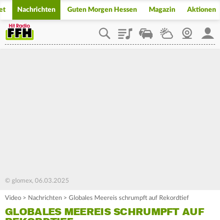
et
Nachrichten
Guten Morgen Hessen
Magazin
Aktionen
Playlist
Staupilot
Wetter
Webcam
Mein
© glomex, 06.03.2025
Video
>
Nachrichten
>
Globales Meereis schrumpft auf Rekordtief
GLOBALES MEEREIS SCHRUMPFT AUF