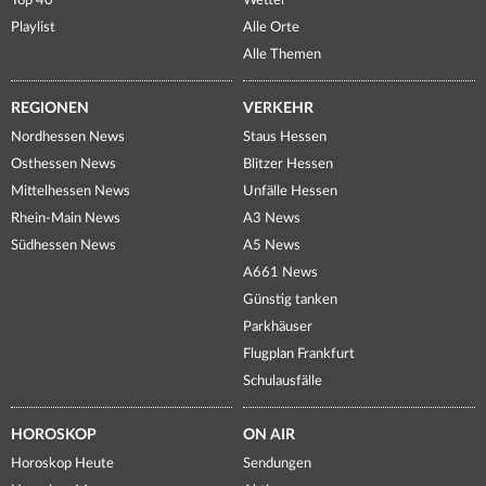
Top 40
Wetter
Playlist
Alle Orte
Alle Themen
REGIONEN
VERKEHR
Nordhessen News
Staus Hessen
Osthessen News
Blitzer Hessen
Mittelhessen News
Unfälle Hessen
Rhein-Main News
A3 News
Südhessen News
A5 News
A661 News
Günstig tanken
Parkhäuser
Flugplan Frankfurt
Schulausfälle
HOROSKOP
ON AIR
Horoskop Heute
Sendungen