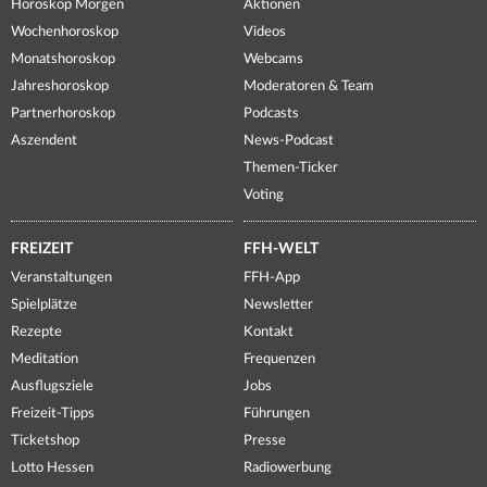
Horoskop Morgen
Aktionen
Wochenhoroskop
Videos
Monatshoroskop
Webcams
Jahreshoroskop
Moderatoren & Team
Partnerhoroskop
Podcasts
Aszendent
News-Podcast
Themen-Ticker
Voting
FREIZEIT
FFH-WELT
Veranstaltungen
FFH-App
Spielplätze
Newsletter
Rezepte
Kontakt
Meditation
Frequenzen
Ausflugsziele
Jobs
Freizeit-Tipps
Führungen
Ticketshop
Presse
Lotto Hessen
Radiowerbung