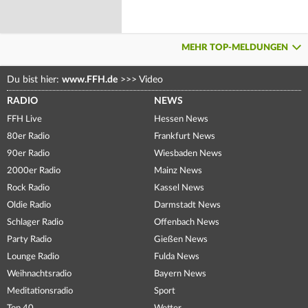
MEHR TOP-MELDUNGEN
Du bist hier:
www.FFH.de
>>>
Video
RADIO
NEWS
FFH Live
Hessen News
80er Radio
Frankfurt News
90er Radio
Wiesbaden News
2000er Radio
Mainz News
Rock Radio
Kassel News
Oldie Radio
Darmstadt News
Schlager Radio
Offenbach News
Party Radio
Gießen News
Lounge Radio
Fulda News
Weihnachtsradio
Bayern News
Meditationsradio
Sport