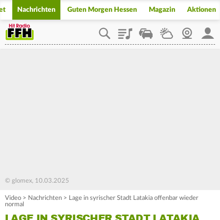
et
Nachrichten
Guten Morgen Hessen
Magazin
Aktionen
Playlist
Staupilot
Wetter
Webcam
Mein
© glomex, 10.03.2025
Video
>
Nachrichten
>
Lage in syrischer Stadt Latakia offenbar wieder
normal
LAGE IN SYRISCHER STADT LATAKIA