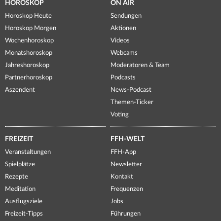
HOROSKOP
ON AIR
Horoskop Heute
Sendungen
Horoskop Morgen
Aktionen
Wochenhoroskop
Videos
Monatshoroskop
Webcams
Jahreshoroskop
Moderatoren & Team
Partnerhoroskop
Podcasts
Aszendent
News-Podcast
Themen-Ticker
Voting
FREIZEIT
FFH-WELT
Veranstaltungen
FFH-App
Spielplätze
Newsletter
Rezepte
Kontakt
Meditation
Frequenzen
Ausflugsziele
Jobs
Freizeit-Tipps
Führungen