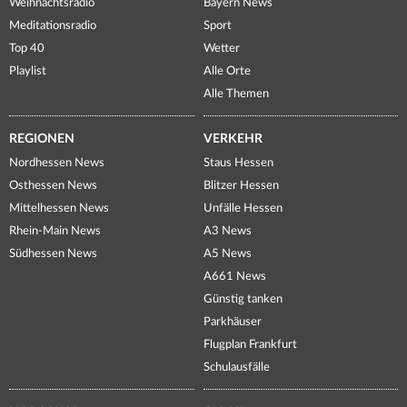
Weihnachtsradio
Bayern News
Meditationsradio
Sport
Top 40
Wetter
Playlist
Alle Orte
Alle Themen
REGIONEN
VERKEHR
Nordhessen News
Staus Hessen
Osthessen News
Blitzer Hessen
Mittelhessen News
Unfälle Hessen
Rhein-Main News
A3 News
Südhessen News
A5 News
A661 News
Günstig tanken
Parkhäuser
Flugplan Frankfurt
Schulausfälle