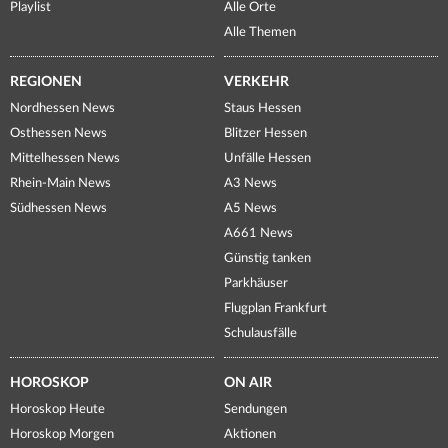
Playlist
Alle Orte
Alle Themen
REGIONEN
VERKEHR
Nordhessen News
Staus Hessen
Osthessen News
Blitzer Hessen
Mittelhessen News
Unfälle Hessen
Rhein-Main News
A3 News
Südhessen News
A5 News
A661 News
Günstig tanken
Parkhäuser
Flugplan Frankfurt
Schulausfälle
HOROSKOP
ON AIR
Horoskop Heute
Sendungen
Horoskop Morgen
Aktionen