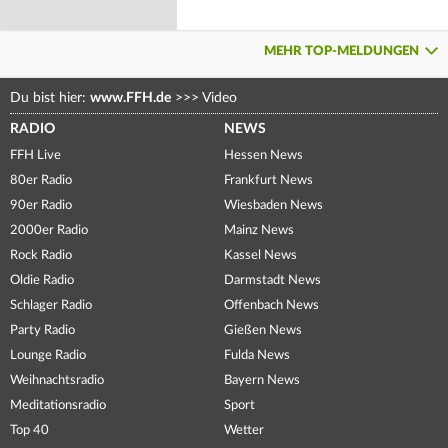
MEHR TOP-MELDUNGEN
Du bist hier:
www.FFH.de
>>>
Video
RADIO
NEWS
FFH Live
Hessen News
80er Radio
Frankfurt News
90er Radio
Wiesbaden News
2000er Radio
Mainz News
Rock Radio
Kassel News
Oldie Radio
Darmstadt News
Schlager Radio
Offenbach News
Party Radio
Gießen News
Lounge Radio
Fulda News
Weihnachtsradio
Bayern News
Meditationsradio
Sport
Top 40
Wetter