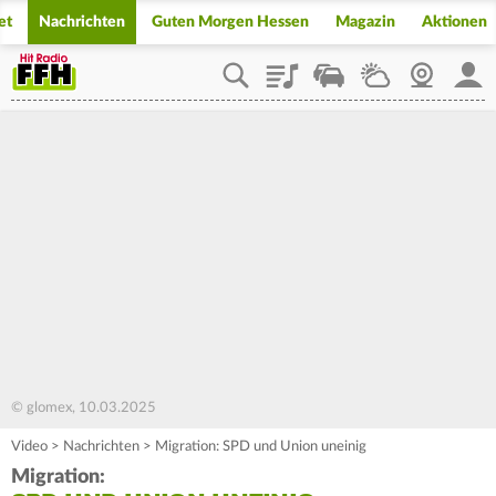
et
Nachrichten
Guten Morgen Hessen
Magazin
Aktionen
Playlist
Staupilot
Wetter
Webcam
Mein
© glomex, 10.03.2025
Video
>
Nachrichten
>
Migration: SPD und Union uneinig
Migration: