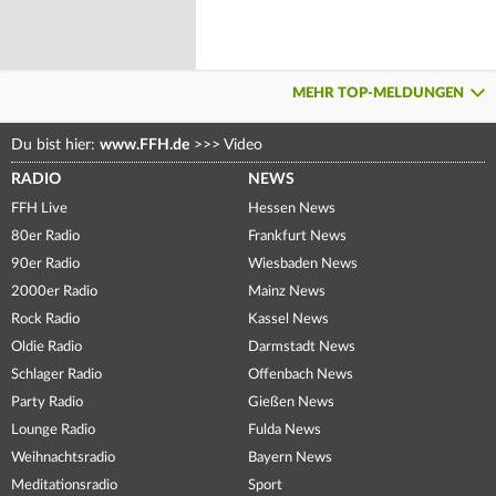
MEHR TOP-MELDUNGEN
Du bist hier:
www.FFH.de
>>>
Video
RADIO
NEWS
FFH Live
Hessen News
80er Radio
Frankfurt News
90er Radio
Wiesbaden News
2000er Radio
Mainz News
Rock Radio
Kassel News
Oldie Radio
Darmstadt News
Schlager Radio
Offenbach News
Party Radio
Gießen News
Lounge Radio
Fulda News
Weihnachtsradio
Bayern News
Meditationsradio
Sport