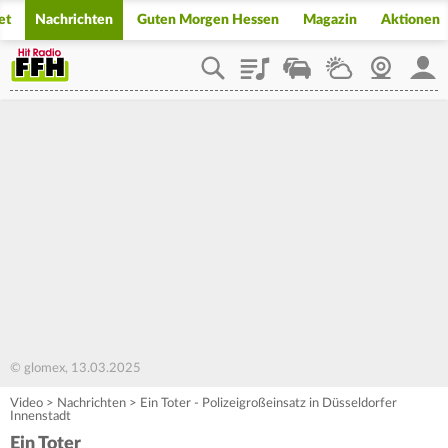
et
Nachrichten
Guten Morgen Hessen
Magazin
Aktionen
Playlist
Staupilot
Wetter
Webcam
Mein
© glomex, 13.03.2025
Video
>
Nachrichten
>
Ein Toter - Polizeigroßeinsatz in Düsseldorfer
Innenstadt
Ein Toter