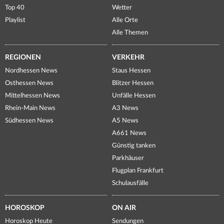
Top 40
Wetter
Playlist
Alle Orte
Alle Themen
REGIONEN
VERKEHR
Nordhessen News
Staus Hessen
Osthessen News
Blitzer Hessen
Mittelhessen News
Unfälle Hessen
Rhein-Main News
A3 News
Südhessen News
A5 News
A661 News
Günstig tanken
Parkhäuser
Flugplan Frankfurt
Schulausfälle
HOROSKOP
ON AIR
Horoskop Heute
Sendungen