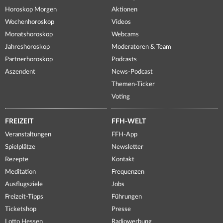
Horoskop Morgen
Aktionen
Wochenhoroskop
Videos
Monatshoroskop
Webcams
Jahreshoroskop
Moderatoren & Team
Partnerhoroskop
Podcasts
Aszendent
News-Podcast
Themen-Ticker
Voting
FREIZEIT
FFH-WELT
Veranstaltungen
FFH-App
Spielplätze
Newsletter
Rezepte
Kontakt
Meditation
Frequenzen
Ausflugsziele
Jobs
Freizeit-Tipps
Führungen
Ticketshop
Presse
Lotto Hessen
Radiowerbung