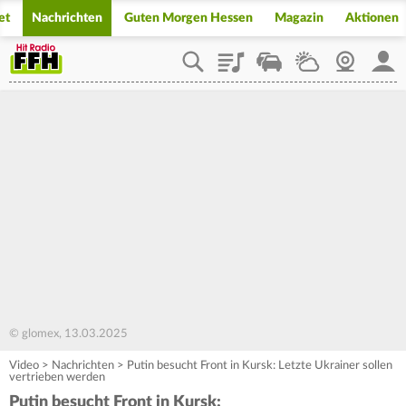
et
Nachrichten
Guten Morgen Hessen
Magazin
Aktionen
Playlist
Staupilot
Wetter
Webcam
Mein
© glomex, 13.03.2025
Video
>
Nachrichten
>
Putin besucht Front in Kursk: Letzte Ukrainer sollen
vertrieben werden
Putin besucht Front in Kursk: