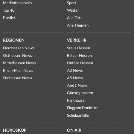
Meditationsradio
Sport
Top 40
Wetter
Playlist
Alle Orte
Alle Themen
REGIONEN
VERKEHR
Nordhessen News
Staus Hessen
Osthessen News
Blitzer Hessen
Mittelhessen News
Unfälle Hessen
Rhein-Main News
A3 News
Südhessen News
A5 News
A661 News
Günstig tanken
Parkhäuser
Flugplan Frankfurt
Schulausfälle
HOROSKOP
ON AIR