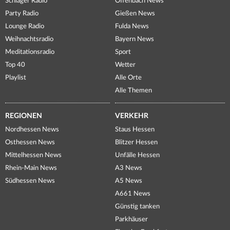
Schlager Radio
Offenbach News
Party Radio
Gießen News
Lounge Radio
Fulda News
Weihnachtsradio
Bayern News
Meditationsradio
Sport
Top 40
Wetter
Playlist
Alle Orte
Alle Themen
REGIONEN
VERKEHR
Nordhessen News
Staus Hessen
Osthessen News
Blitzer Hessen
Mittelhessen News
Unfälle Hessen
Rhein-Main News
A3 News
Südhessen News
A5 News
A661 News
Günstig tanken
Parkhäuser