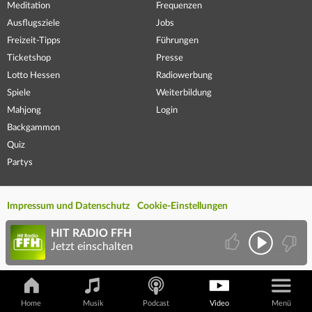
Meditation
Frequenzen
Ausflugsziele
Jobs
Freizeit-Tipps
Führungen
Ticketshop
Presse
Lotto Hessen
Radiowerbung
Spiele
Weiterbildung
Mahjong
Login
Backgammon
Quiz
Partys
Impressum und Datenschutz
Cookie-Einstellungen
HIT RADIO FFH
Jetzt einschalten
Home
Musik
Podcast
Video
Menü