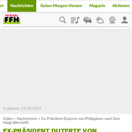
et
Nachrichten
Guten Morgen Hessen
Magazin
Aktionen
Playlist
Staupilot
Wetter
Webcam
Mein
© glomex, 13.03.2025
Video
>
Nachrichten
>
Ex-Präsident Duterte von Philippinen nach Den
Haag überstellt
EX-PRÄSIDENT DUTERTE VON