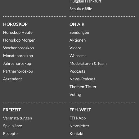
Flugplan Frankfurt
Schulausfälle
HOROSKOP
ON AIR
Horoskop Heute
Sendungen
Horoskop Morgen
Aktionen
Wochenhoroskop
Videos
Monatshoroskop
Webcams
Jahreshoroskop
Moderatoren & Team
Partnerhoroskop
Podcasts
Aszendent
News-Podcast
Themen-Ticker
Voting
FREIZEIT
FFH-WELT
Veranstaltungen
FFH-App
Spielplätze
Newsletter
Rezepte
Kontakt