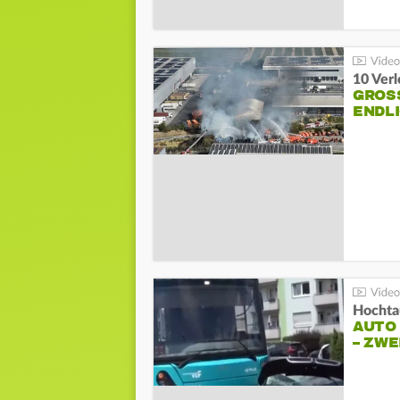
10 Ver
GROSS
NDLI
Hochta
AUTO
– ZW