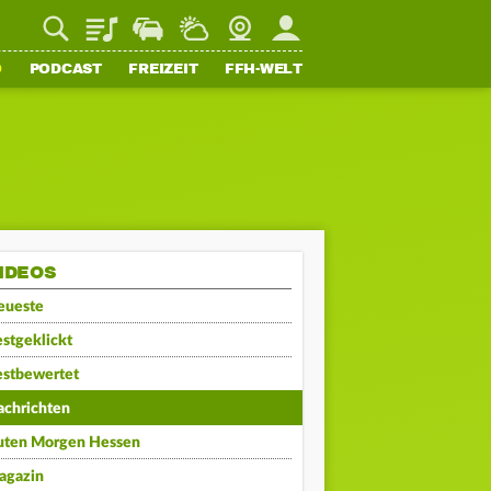
Playlist
Staupilot
Wetter
Webcam
Mein FFH
O
PODCAST
FREIZEIT
FFH-WELT
IDEOS
eueste
stgeklickt
estbewertet
achrichten
uten Morgen Hessen
agazin