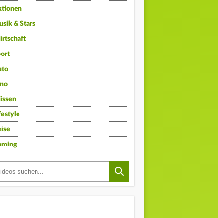
ktionen
sik & Stars
rtschaft
ort
uto
ino
issen
festyle
ise
aming