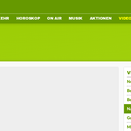
KEHR
HOROSKOP
ON AIR
MUSIK
AKTIONEN
VIDE
V
N
Be
B
N
G
M