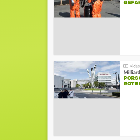
GEFA
Millia
PORSC
ROTE