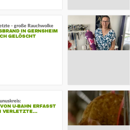
letzte - große Rauchwolke
BRAND IN GERNSHEIM E
CH GELÖSCHT
unuskreis:
 VON U-BAHN ERFASST
EI VERLETZTE…