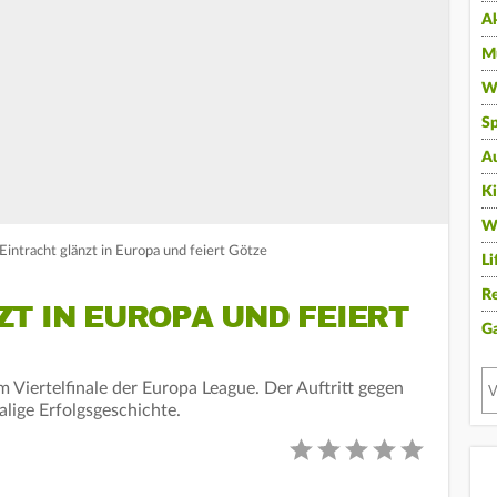
A
Mu
Wi
Sp
A
K
W
Eintracht glänzt in Europa und feiert Götze
Li
Re
T IN EUROPA UND FEIERT
G
m Viertelfinale der Europa League. Der Auftritt gegen
lige Erfolgsgeschichte.