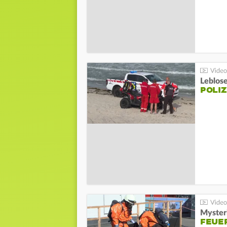
Leblos
POLIZ
Mysteri
FEUE