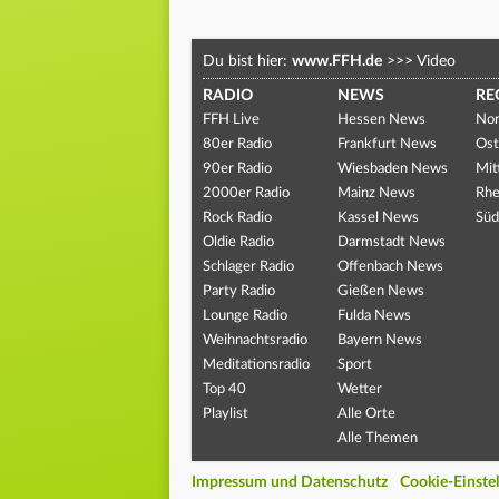
Du bist hier:
www.FFH.de
>>>
Video
RADIO
NEWS
RE
FFH Live
Hessen News
Nor
80er Radio
Frankfurt News
Ost
90er Radio
Wiesbaden News
Mit
2000er Radio
Mainz News
Rhe
Rock Radio
Kassel News
Süd
Oldie Radio
Darmstadt News
Schlager Radio
Offenbach News
Party Radio
Gießen News
Lounge Radio
Fulda News
Weihnachtsradio
Bayern News
Meditationsradio
Sport
Top 40
Wetter
Playlist
Alle Orte
Alle Themen
Impressum und Datenschutz
Cookie-Einste