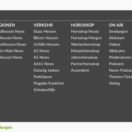
GIONEN
VERKEHR
HOROSKOP
ON AIR
dhessen News
Staus Hessen
Horoskop Heute
Sendungen
hessen News
Blitzer Hessen
Horoskop Morgen
Aktionen
telhessen News
Unfälle Hessen
Wochenhoroskop
Videos
in-Main News
A3 News
Monatshoroskop
Webcams
hessen News
A5 News
Jahreshoroskop
Moderatoren
A661 News
Partnerhoroskop
Podcasts
Günstig tanken
Aszendent
News-Podcas
Parkhäuser
Themen-Tick
Flugplan Frankfurt
Voting
Schulausfälle
llungen