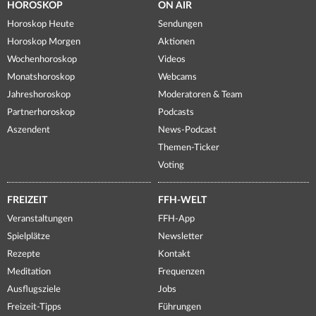
HOROSKOP
ON AIR
Horoskop Heute
Sendungen
Horoskop Morgen
Aktionen
Wochenhoroskop
Videos
Monatshoroskop
Webcams
Jahreshoroskop
Moderatoren & Team
Partnerhoroskop
Podcasts
Aszendent
News-Podcast
Themen-Ticker
Voting
FREIZEIT
FFH-WELT
Veranstaltungen
FFH-App
Spielplätze
Newsletter
Rezepte
Kontakt
Meditation
Frequenzen
Ausflugsziele
Jobs
Freizeit-Tipps
Führungen