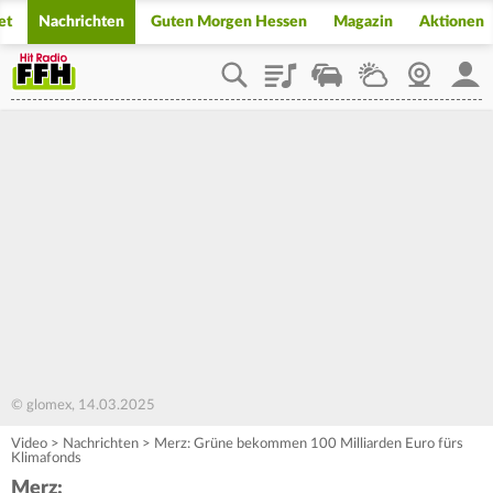
et
Nachrichten
Guten Morgen Hessen
Magazin
Aktionen
Playlist
Staupilot
Wetter
Webcam
Mein
© glomex, 14.03.2025
Video
>
Nachrichten
>
Merz: Grüne bekommen 100 Milliarden Euro fürs
Klimafonds
Merz: