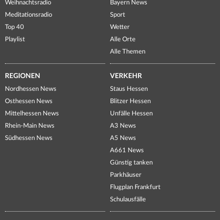
Weihnachtsradio
Bayern News
Meditationsradio
Sport
Top 40
Wetter
Playlist
Alle Orte
Alle Themen
REGIONEN
VERKEHR
Nordhessen News
Staus Hessen
Osthessen News
Blitzer Hessen
Mittelhessen News
Unfälle Hessen
Rhein-Main News
A3 News
Südhessen News
A5 News
A661 News
Günstig tanken
Parkhäuser
Flugplan Frankfurt
Schulausfälle