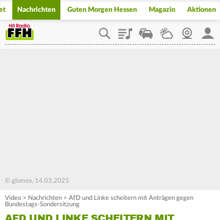
et
Nachrichten
Guten Morgen Hessen
Magazin
Aktionen
Playlist
Staupilot
Wetter
Webcam
Mein
© glomex, 14.03.2025
Video
>
Nachrichten
>
AfD und Linke scheitern mit Anträgen gegen
Bundestags-Sondersitzung
AFD UND LINKE SCHEITERN MIT