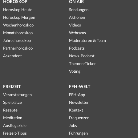
HOROSKOP
ON AIR
Horoskop Heute
Sendungen
Horoskop Morgen
Aktionen
Wochenhoroskop
Videos
Monatshoroskop
Webcams
Jahreshoroskop
Moderatoren & Team
Partnerhoroskop
Podcasts
Aszendent
News-Podcast
Themen-Ticker
Voting
FREIZEIT
FFH-WELT
Veranstaltungen
FFH-App
Spielplätze
Newsletter
Rezepte
Kontakt
Meditation
Frequenzen
Ausflugsziele
Jobs
Freizeit-Tipps
Führungen