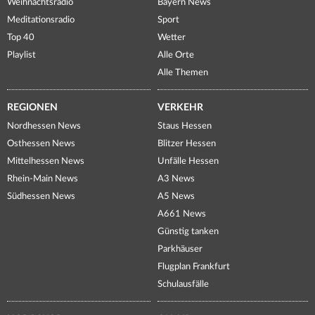
Weihnachtsradio
Bayern News
Meditationsradio
Sport
Top 40
Wetter
Playlist
Alle Orte
Alle Themen
REGIONEN
VERKEHR
Nordhessen News
Staus Hessen
Osthessen News
Blitzer Hessen
Mittelhessen News
Unfälle Hessen
Rhein-Main News
A3 News
Südhessen News
A5 News
A661 News
Günstig tanken
Parkhäuser
Flugplan Frankfurt
Schulausfälle