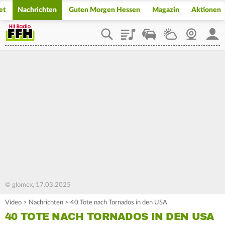
et
Nachrichten
Guten Morgen Hessen
Magazin
Aktionen
Playlist
Staupilot
Wetter
Webcam
Mein
© glomex, 17.03.2025
Video
>
Nachrichten
>
40 Tote nach Tornados in den USA
40 TOTE NACH TORNADOS IN DEN USA