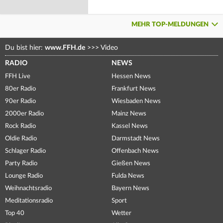
MEHR TOP-MELDUNGEN
Du bist hier:
www.FFH.de
>>>
Video
RADIO
NEWS
FFH Live
Hessen News
80er Radio
Frankfurt News
90er Radio
Wiesbaden News
2000er Radio
Mainz News
Rock Radio
Kassel News
Oldie Radio
Darmstadt News
Schlager Radio
Offenbach News
Party Radio
Gießen News
Lounge Radio
Fulda News
Weihnachtsradio
Bayern News
Meditationsradio
Sport
Top 40
Wetter