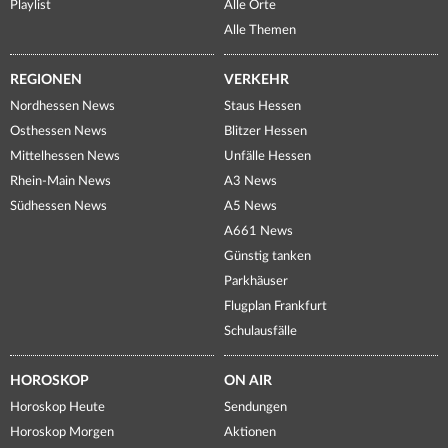
Playlist
Alle Orte
Alle Themen
REGIONEN
VERKEHR
Nordhessen News
Staus Hessen
Osthessen News
Blitzer Hessen
Mittelhessen News
Unfälle Hessen
Rhein-Main News
A3 News
Südhessen News
A5 News
A661 News
Günstig tanken
Parkhäuser
Flugplan Frankfurt
Schulausfälle
HOROSKOP
ON AIR
Horoskop Heute
Sendungen
Horoskop Morgen
Aktionen