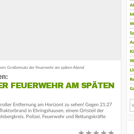
A
Mu
Wi
Sp
A
K
W
mmen: Großeinsatz der Feuerwehr am späten Abend
Li
en:
Re
R FEUERWEHR AM SPÄTEN A
G
großer Entfernung am Horizont zu sehen! Gegen 21:27
raktorbrand in Ehringshausen, einem Ortsteil der
sbergkreis. Polizei, Feuerwehr und Rettungskräfte