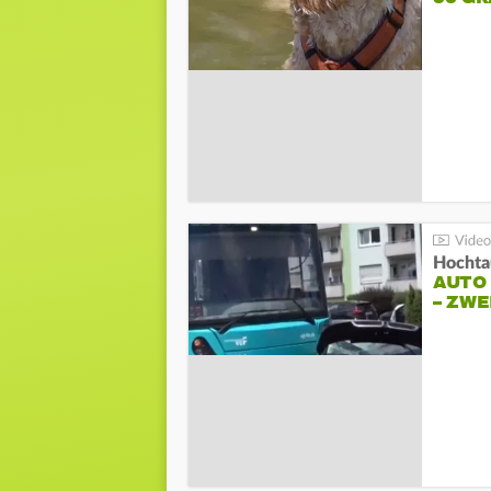
Hochta
AUTO
– ZW