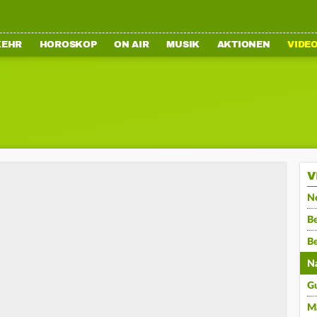
KEHR
HOROSKOP
ON AIR
MUSIK
AKTIONEN
VIDE
V
N
Be
B
N
G
M