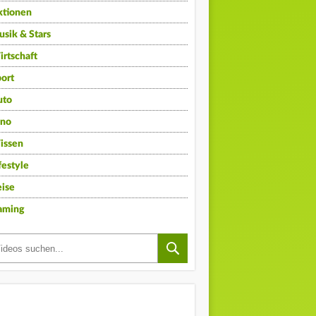
ktionen
sik & Stars
rtschaft
ort
uto
ino
issen
festyle
ise
aming