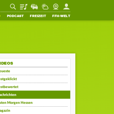
Playlist
Staupilot
Wetter
Webcam
Mein FFH
O
PODCAST
FREIZEIT
FFH-WELT
IDEOS
eueste
stgeklickt
estbewertet
achrichten
uten Morgen Hessen
agazin