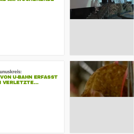
unuskreis:
 VON U-BAHN ERFASST
EI VERLETZTE…