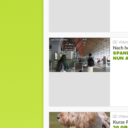
Nach he
SPAN
NUN 
Kurze P
36 G