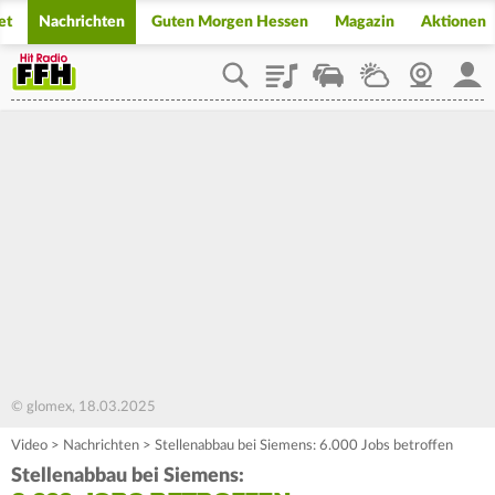
et
Nachrichten
Guten Morgen Hessen
Magazin
Aktionen
Playlist
Staupilot
Wetter
Webcam
Mein
© glomex, 18.03.2025
Video
>
Nachrichten
>
Stellenabbau bei Siemens: 6.000 Jobs betroffen
Stellenabbau bei Siemens: