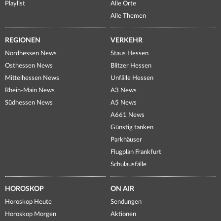
Playlist
Alle Orte
Alle Themen
REGIONEN
VERKEHR
Nordhessen News
Staus Hessen
Osthessen News
Blitzer Hessen
Mittelhessen News
Unfälle Hessen
Rhein-Main News
A3 News
Südhessen News
A5 News
A661 News
Günstig tanken
Parkhäuser
Flugplan Frankfurt
Schulausfälle
HOROSKOP
ON AIR
Horoskop Heute
Sendungen
Horoskop Morgen
Aktionen