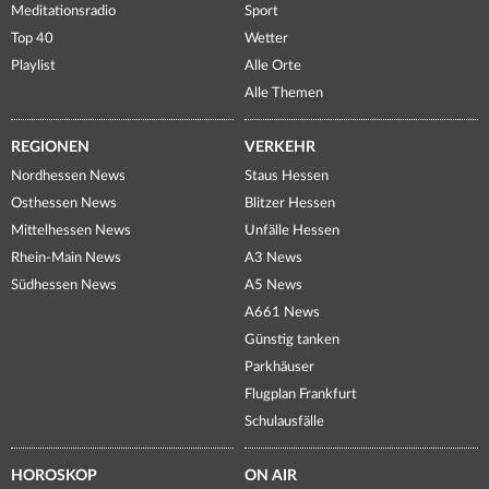
Meditationsradio
Sport
Top 40
Wetter
Playlist
Alle Orte
Alle Themen
REGIONEN
VERKEHR
Nordhessen News
Staus Hessen
Osthessen News
Blitzer Hessen
Mittelhessen News
Unfälle Hessen
Rhein-Main News
A3 News
Südhessen News
A5 News
A661 News
Günstig tanken
Parkhäuser
Flugplan Frankfurt
Schulausfälle
HOROSKOP
ON AIR