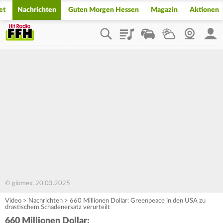
et
Nachrichten
Guten Morgen Hessen
Magazin
Aktionen
Playlist
Staupilot
Wetter
Webcam
Mein
© glomex, 20.03.2025
Video
>
Nachrichten
>
660 Millionen Dollar: Greenpeace in den USA zu
drastischem Schadenersatz verurteilt
660 Millionen Dollar: