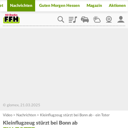
et
Nachrichten
Guten Morgen Hessen
Magazin
Aktionen
Playlist
Staupilot
Wetter
Webcam
Mein
© glomex, 21.03.2025
Video
>
Nachrichten
>
Kleinflugzeug stürzt bei Bonn ab - ein Toter
Kleinflugzeug stürzt bei Bonn ab