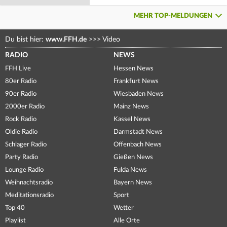
MEHR TOP-MELDUNGEN
Du bist hier:
www.FFH.de
>>>
Video
RADIO
NEWS
FFH Live
Hessen News
80er Radio
Frankfurt News
90er Radio
Wiesbaden News
2000er Radio
Mainz News
Rock Radio
Kassel News
Oldie Radio
Darmstadt News
Schlager Radio
Offenbach News
Party Radio
Gießen News
Lounge Radio
Fulda News
Weihnachtsradio
Bayern News
Meditationsradio
Sport
Top 40
Wetter
Playlist
Alle Orte