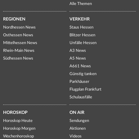
Alle Themen
REGIONEN
VERKEHR
Nordhessen News
Staus Hessen
Osthessen News
Blitzer Hessen
Mittelhessen News
Unfälle Hessen
Rhein-Main News
A3 News
Südhessen News
A5 News
A661 News
Günstig tanken
Parkhäuser
Flugplan Frankfurt
Schulausfälle
HOROSKOP
ON AIR
Horoskop Heute
Sendungen
Horoskop Morgen
Aktionen
Wochenhoroskop
Videos