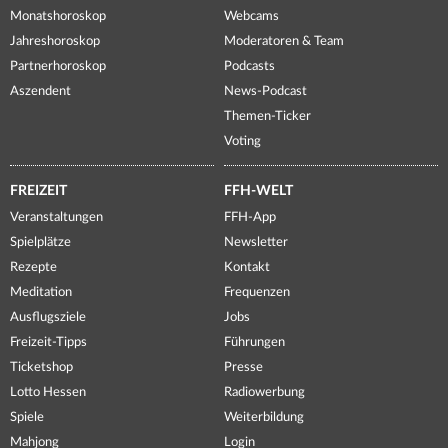
Monatshoroskop
Webcams
Jahreshoroskop
Moderatoren & Team
Partnerhoroskop
Podcasts
Aszendent
News-Podcast
Themen-Ticker
Voting
FREIZEIT
FFH-WELT
Veranstaltungen
FFH-App
Spielplätze
Newsletter
Rezepte
Kontakt
Meditation
Frequenzen
Ausflugsziele
Jobs
Freizeit-Tipps
Führungen
Ticketshop
Presse
Lotto Hessen
Radiowerbung
Spiele
Weiterbildung
Mahjong
Login