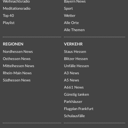
Weihnachtsradio
Bayern News
Meditationsradio
Sport
Top 40
Wetter
Playlist
Alle Orte
Alle Themen
REGIONEN
VERKEHR
Nordhessen News
Staus Hessen
Osthessen News
Blitzer Hessen
Mittelhessen News
Unfälle Hessen
Rhein-Main News
A3 News
Südhessen News
A5 News
A661 News
Günstig tanken
Parkhäuser
Flugplan Frankfurt
Schulausfälle