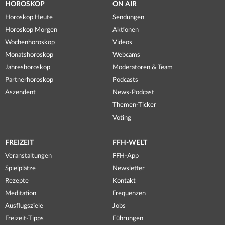
HOROSKOP
ON AIR
Horoskop Heute
Sendungen
Horoskop Morgen
Aktionen
Wochenhoroskop
Videos
Monatshoroskop
Webcams
Jahreshoroskop
Moderatoren & Team
Partnerhoroskop
Podcasts
Aszendent
News-Podcast
Themen-Ticker
Voting
FREIZEIT
FFH-WELT
Veranstaltungen
FFH-App
Spielplätze
Newsletter
Rezepte
Kontakt
Meditation
Frequenzen
Ausflugsziele
Jobs
Freizeit-Tipps
Führungen