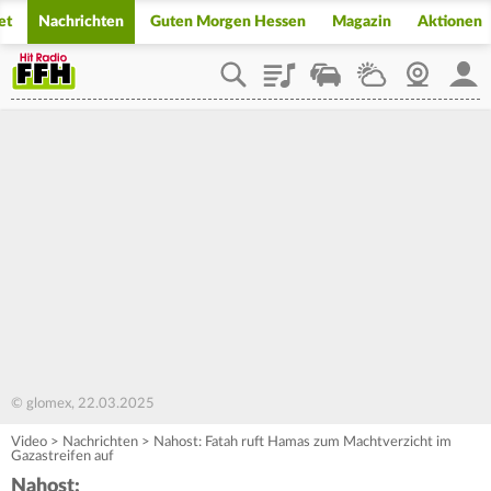
et
Nachrichten
Guten Morgen Hessen
Magazin
Aktionen
Playlist
Staupilot
Wetter
Webcam
Mein
© glomex, 22.03.2025
Video
>
Nachrichten
>
Nahost: Fatah ruft Hamas zum Machtverzicht im
Gazastreifen auf
Nahost: