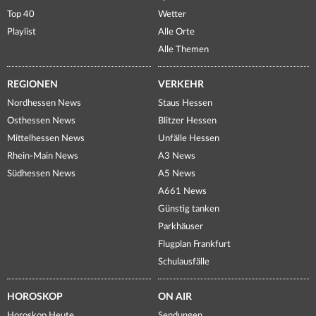
Top 40
Wetter
Playlist
Alle Orte
Alle Themen
REGIONEN
VERKEHR
Nordhessen News
Staus Hessen
Osthessen News
Blitzer Hessen
Mittelhessen News
Unfälle Hessen
Rhein-Main News
A3 News
Südhessen News
A5 News
A661 News
Günstig tanken
Parkhäuser
Flugplan Frankfurt
Schulausfälle
HOROSKOP
ON AIR
Horoskop Heute
Sendungen