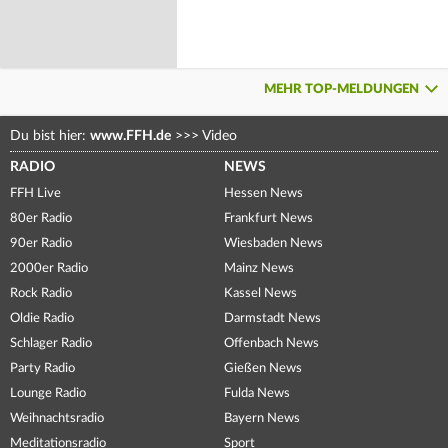
MEHR TOP-MELDUNGEN
Du bist hier:
www.FFH.de
>>>
Video
RADIO
NEWS
FFH Live
Hessen News
80er Radio
Frankfurt News
90er Radio
Wiesbaden News
2000er Radio
Mainz News
Rock Radio
Kassel News
Oldie Radio
Darmstadt News
Schlager Radio
Offenbach News
Party Radio
Gießen News
Lounge Radio
Fulda News
Weihnachtsradio
Bayern News
Meditationsradio
Sport