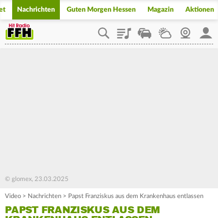
et
Nachrichten
Guten Morgen Hessen
Magazin
Aktionen
Playlist
Staupilot
Wetter
Webcam
Mein
© glomex, 23.03.2025
Video
>
Nachrichten
>
Papst Franziskus aus dem Krankenhaus entlassen
PAPST FRANZISKUS AUS DEM