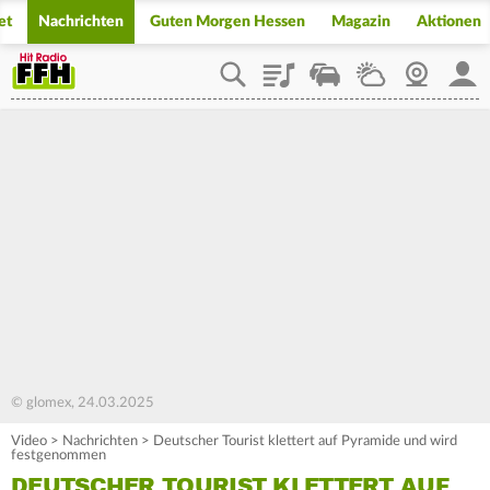
et
Nachrichten
Guten Morgen Hessen
Magazin
Aktionen
Playlist
Staupilot
Wetter
Webcam
Mein
© glomex, 24.03.2025
Video
>
Nachrichten
>
Deutscher Tourist klettert auf Pyramide und wird
festgenommen
DEUTSCHER TOURIST KLETTERT AUF