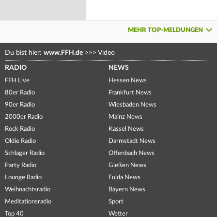
MEHR TOP-MELDUNGEN
Du bist hier:
www.FFH.de
>>>
Video
RADIO
NEWS
FFH Live
Hessen News
80er Radio
Frankfurt News
90er Radio
Wiesbaden News
2000er Radio
Mainz News
Rock Radio
Kassel News
Oldie Radio
Darmstadt News
Schlager Radio
Offenbach News
Party Radio
Gießen News
Lounge Radio
Fulda News
Weihnachtsradio
Bayern News
Meditationsradio
Sport
Top 40
Wetter