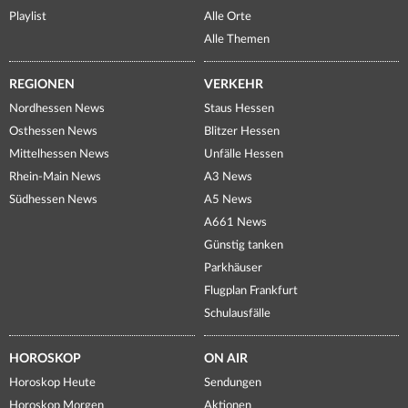
Playlist
Alle Orte
Alle Themen
REGIONEN
VERKEHR
Nordhessen News
Staus Hessen
Osthessen News
Blitzer Hessen
Mittelhessen News
Unfälle Hessen
Rhein-Main News
A3 News
Südhessen News
A5 News
A661 News
Günstig tanken
Parkhäuser
Flugplan Frankfurt
Schulausfälle
HOROSKOP
ON AIR
Horoskop Heute
Sendungen
Horoskop Morgen
Aktionen