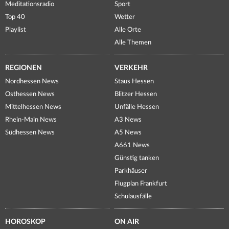
Meditationsradio
Sport
Top 40
Wetter
Playlist
Alle Orte
Alle Themen
REGIONEN
VERKEHR
Nordhessen News
Staus Hessen
Osthessen News
Blitzer Hessen
Mittelhessen News
Unfälle Hessen
Rhein-Main News
A3 News
Südhessen News
A5 News
A661 News
Günstig tanken
Parkhäuser
Flugplan Frankfurt
Schulausfälle
HOROSKOP
ON AIR