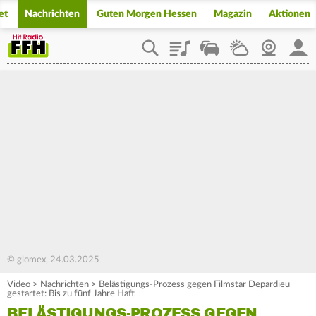
et
Nachrichten
Guten Morgen Hessen
Magazin
Aktionen
Playlist
Staupilot
Wetter
Webcam
Mein
© glomex, 24.03.2025
Video
>
Nachrichten
>
Belästigungs-Prozess gegen Filmstar Depardieu
gestartet: Bis zu fünf Jahre Haft
BELÄSTIGUNGS-PROZESS GEGEN