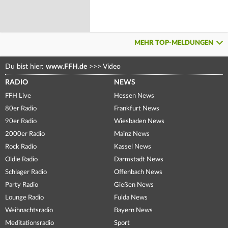
MEHR TOP-MELDUNGEN
Du bist hier:
www.FFH.de
>>>
Video
RADIO
NEWS
FFH Live
Hessen News
80er Radio
Frankfurt News
90er Radio
Wiesbaden News
2000er Radio
Mainz News
Rock Radio
Kassel News
Oldie Radio
Darmstadt News
Schlager Radio
Offenbach News
Party Radio
Gießen News
Lounge Radio
Fulda News
Weihnachtsradio
Bayern News
Meditationsradio
Sport