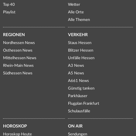
Top 40
Wetter
Playlist
Alle Orte
Alle Themen
REGIONEN
VERKEHR
Nordhessen News
Staus Hessen
Osthessen News
Blitzer Hessen
Mittelhessen News
Unfälle Hessen
Rhein-Main News
A3 News
Südhessen News
A5 News
A661 News
Günstig tanken
Parkhäuser
Flugplan Frankfurt
Schulausfälle
HOROSKOP
ON AIR
Horoskop Heute
Sendungen