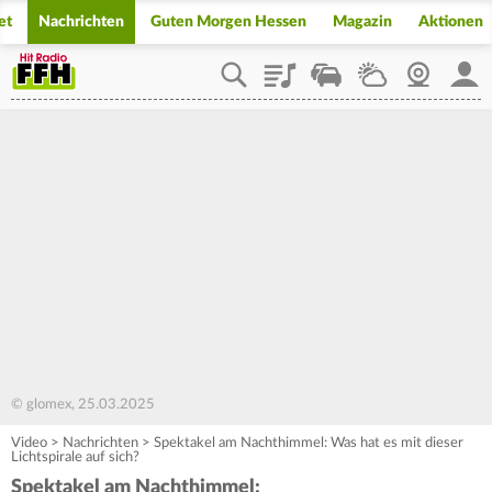
et
Nachrichten
Guten Morgen Hessen
Magazin
Aktionen
Playlist
Staupilot
Wetter
Webcam
Mein
© glomex, 25.03.2025
Video
>
Nachrichten
>
Spektakel am Nachthimmel: Was hat es mit dieser
Lichtspirale auf sich?
Spektakel am Nachthimmel: