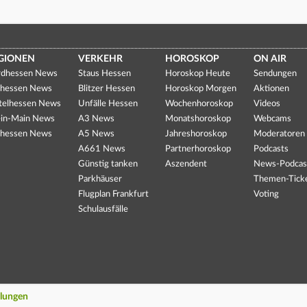
GIONEN
VERKEHR
HOROSKOP
ON AIR
dhessen News
Staus Hessen
Horoskop Heute
Sendungen
hessen News
Blitzer Hessen
Horoskop Morgen
Aktionen
telhessen News
Unfälle Hessen
Wochenhoroskop
Videos
in-Main News
A3 News
Monatshoroskop
Webcams
hessen News
A5 News
Jahreshoroskop
Moderatoren
A661 News
Partnerhoroskop
Podcasts
Günstig tanken
Aszendent
News-Podcas
Parkhäuser
Themen-Tick
Flugplan Frankfurt
Voting
Schulausfälle
llungen