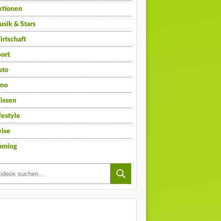
ktionen
sik & Stars
rtschaft
ort
uto
ino
issen
festyle
ise
aming