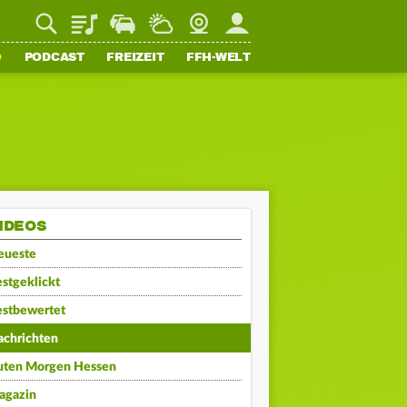
Playlist
Staupilot
Wetter
Webcam
Mein FFH
O
PODCAST
FREIZEIT
FFH-WELT
IDEOS
eueste
stgeklickt
estbewertet
achrichten
uten Morgen Hessen
agazin