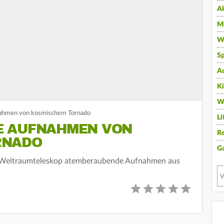
A
Mu
Wi
Sp
A
K
W
ahmen von kosmischem Tornado
Li
E AUFNAHMEN VON
Re
RNADO
G
-Weltraumteleskop atemberaubende Aufnahmen aus