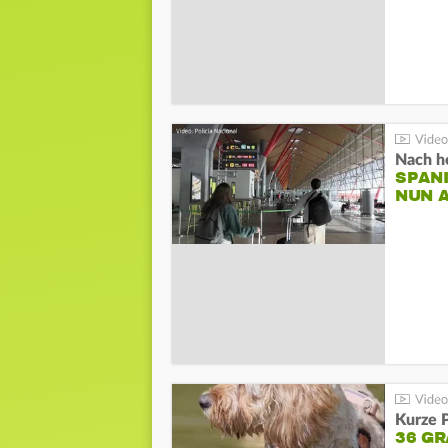
Nach he
SPAN
NUN 
Kurze P
36 G