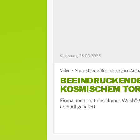
© glomex, 25.03.2025
Video
>
Nachrichten
>
Beeindruckende Aufn
BEEINDRUCKEND
KOSMISCHEM TO
Einmal mehr hat das "James Webb"
dem All geliefert.