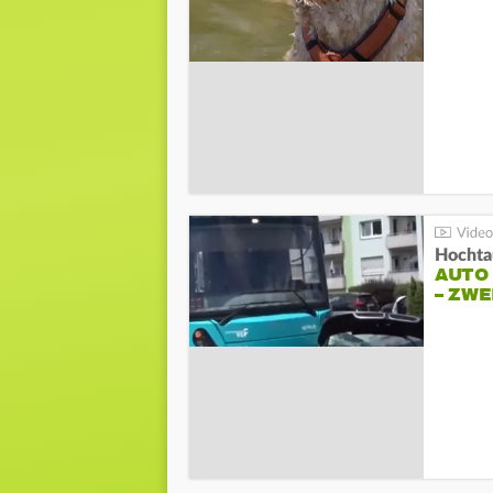
Hochta
AUTO
– ZW