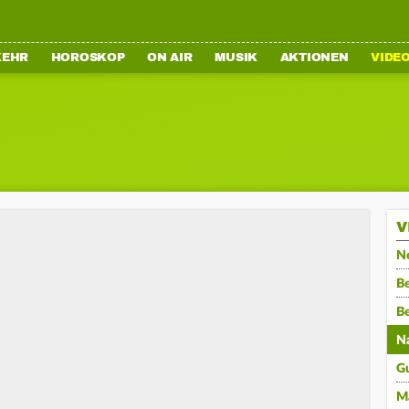
KEHR
HOROSKOP
ON AIR
MUSIK
AKTIONEN
VIDE
V
N
Be
B
N
G
M