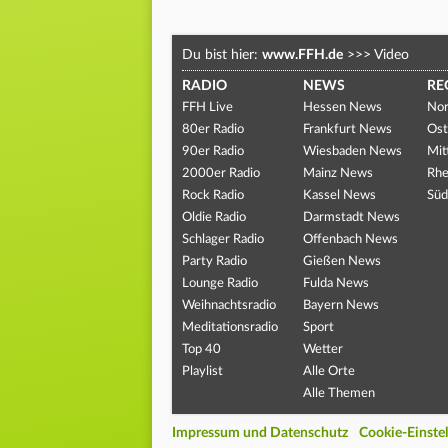
Du bist hier:
www.FFH.de
>>>
Video
RADIO
NEWS
RE
FFH Live
Hessen News
Nor
80er Radio
Frankfurt News
Ost
90er Radio
Wiesbaden News
Mit
2000er Radio
Mainz News
Rhe
Rock Radio
Kassel News
Süd
Oldie Radio
Darmstadt News
Schlager Radio
Offenbach News
Party Radio
Gießen News
Lounge Radio
Fulda News
Weihnachtsradio
Bayern News
Meditationsradio
Sport
Top 40
Wetter
Playlist
Alle Orte
Alle Themen
Impressum und Datenschutz
Cookie-Einste