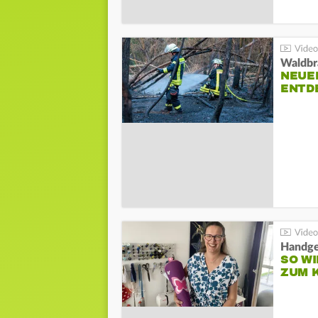
Waldbr
NEUE
ENTD
Handge
SO WI
ZUM 