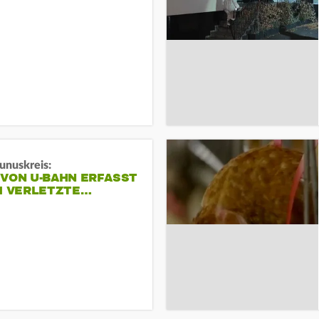
unuskreis:
 VON U-BAHN ERFASST
EI VERLETZTE…