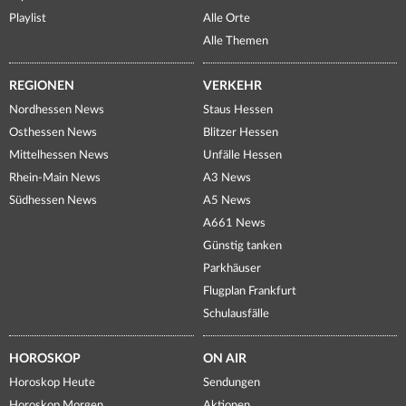
Playlist
Alle Orte
Alle Themen
REGIONEN
VERKEHR
Nordhessen News
Staus Hessen
Osthessen News
Blitzer Hessen
Mittelhessen News
Unfälle Hessen
Rhein-Main News
A3 News
Südhessen News
A5 News
A661 News
Günstig tanken
Parkhäuser
Flugplan Frankfurt
Schulausfälle
HOROSKOP
ON AIR
Horoskop Heute
Sendungen
Horoskop Morgen
Aktionen