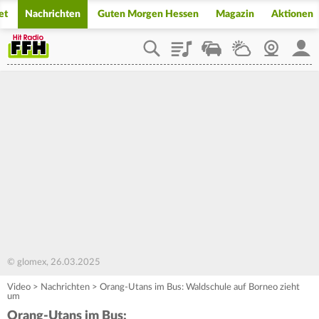
et
Nachrichten
Guten Morgen Hessen
Magazin
Aktionen
Playlist
Staupilot
Wetter
Webcam
Mein
© glomex, 26.03.2025
Video
>
Nachrichten
>
Orang-Utans im Bus: Waldschule auf Borneo zieht
um
Orang-Utans im Bus: