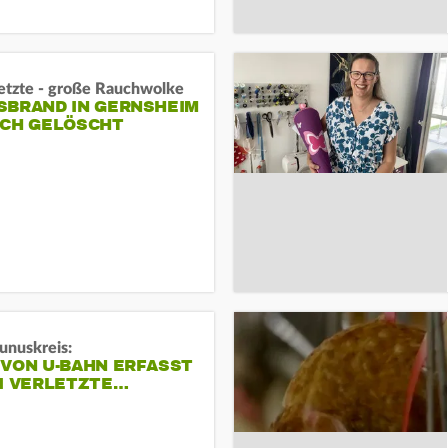
letzte - große Rauchwolke
BRAND IN GERNSHEIM E
CH GELÖSCHT
unuskreis:
 VON U-BAHN ERFASST
EI VERLETZTE…