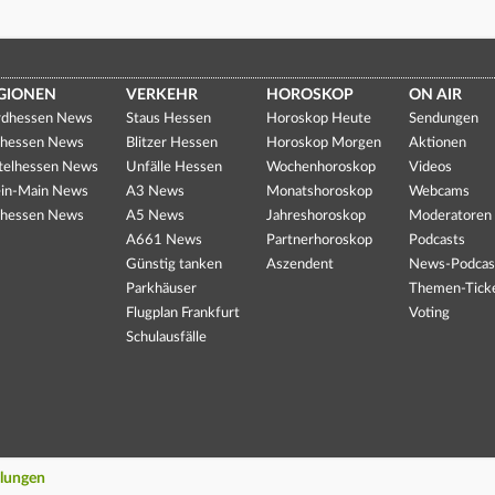
GIONEN
VERKEHR
HOROSKOP
ON AIR
dhessen News
Staus Hessen
Horoskop Heute
Sendungen
hessen News
Blitzer Hessen
Horoskop Morgen
Aktionen
telhessen News
Unfälle Hessen
Wochenhoroskop
Videos
in-Main News
A3 News
Monatshoroskop
Webcams
hessen News
A5 News
Jahreshoroskop
Moderatoren
A661 News
Partnerhoroskop
Podcasts
Günstig tanken
Aszendent
News-Podcas
Parkhäuser
Themen-Tick
Flugplan Frankfurt
Voting
Schulausfälle
llungen