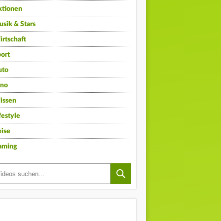
ktionen
sik & Stars
rtschaft
ort
uto
ino
issen
festyle
ise
aming