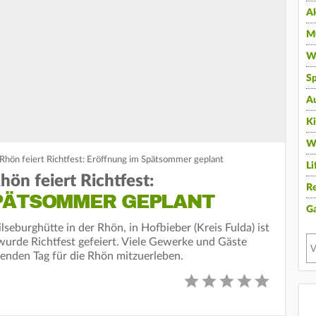
A
Mu
Wi
Sp
A
K
W
 Rhön feiert Richtfest: Eröffnung im Spätsommer geplant
Li
hön feiert Richtfest:
Re
PÄTSOMMER GEPLANT
G
lseburghütte in der Rhön, in Hofbieber (Kreis Fulda) ist
urde Richtfest gefeiert. Viele Gewerke und Gäste
nden Tag für die Rhön mitzuerleben.