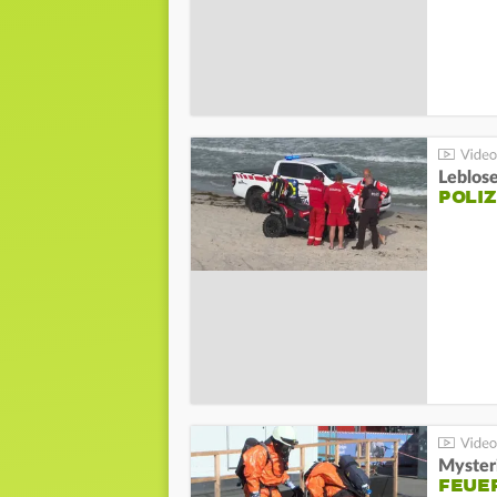
Leblos
POLIZ
Mysteri
FEUE