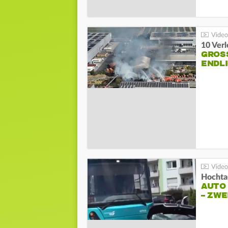
10 Ver
GROSS
NDLI
Hochta
AUTO
– ZW