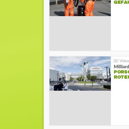
GEFA
Millia
PORSC
ROTE