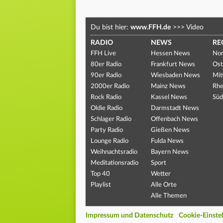
Du bist hier:
www.FFH.de
>>>
Video
RADIO
NEWS
RE
FFH Live
Hessen News
Nor
80er Radio
Frankfurt News
Ost
90er Radio
Wiesbaden News
Mit
2000er Radio
Mainz News
Rhe
Rock Radio
Kassel News
Süd
Oldie Radio
Darmstadt News
Schlager Radio
Offenbach News
Party Radio
Gießen News
Lounge Radio
Fulda News
Weihnachtsradio
Bayern News
Meditationsradio
Sport
Top 40
Wetter
Playlist
Alle Orte
Alle Themen
Impressum und Datenschutz
Cookie-Einste