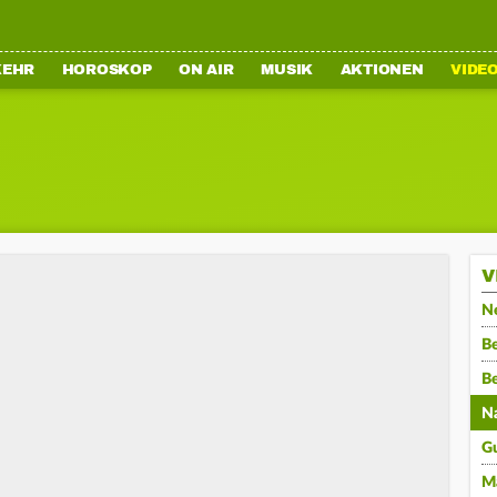
KEHR
HOROSKOP
ON AIR
MUSIK
AKTIONEN
VIDE
V
N
Be
B
N
G
M