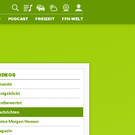
Playlist
Staupilot
Wetter
Webcam
Mein FFH
O
PODCAST
FREIZEIT
FFH-WELT
IDEOS
eueste
stgeklickt
estbewertet
achrichten
uten Morgen Hessen
agazin