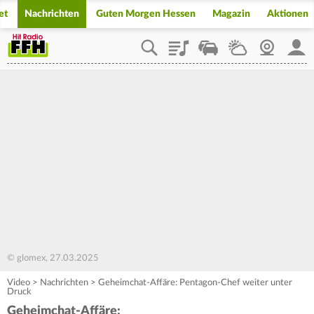
et
Nachrichten
Guten Morgen Hessen
Magazin
Aktionen
Playlist
Staupilot
Wetter
Webcam
Mein
© glomex, 27.03.2025
Video
>
Nachrichten
>
Geheimchat-Affäre: Pentagon-Chef weiter unter
Druck
Geheimchat-Affäre: