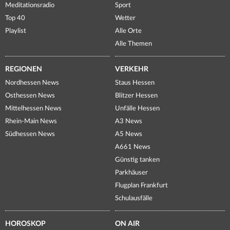
Meditationsradio
Sport
Top 40
Wetter
Playlist
Alle Orte
Alle Themen
REGIONEN
VERKEHR
Nordhessen News
Staus Hessen
Osthessen News
Blitzer Hessen
Mittelhessen News
Unfälle Hessen
Rhein-Main News
A3 News
Südhessen News
A5 News
A661 News
Günstig tanken
Parkhäuser
Flugplan Frankfurt
Schulausfälle
HOROSKOP
ON AIR