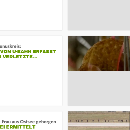
unuskreis:
 VON U-BAHN ERFASST
EI VERLETZTE…
e Frau aus Ostsee geborgen
EI ERMITTELT