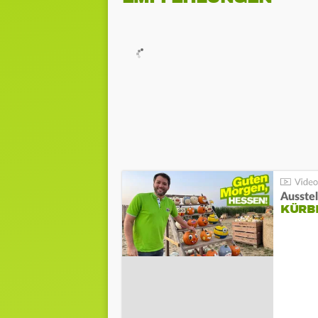
Ausste
KÜRB