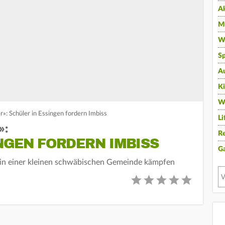
A
Mu
Wi
Sp
A
K
W
»: Schüler in Essingen fordern Imbiss
Li
»:
Re
NGEN FORDERN IMBISS
G
 in einer kleinen schwäbischen Gemeinde kämpfen