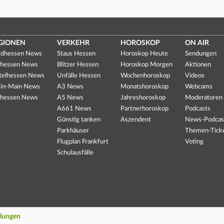
GIONEN
VERKEHR
HOROSKOP
ON AIR
dhessen News
Staus Hessen
Horoskop Heute
Sendungen
hessen News
Blitzer Hessen
Horoskop Morgen
Aktionen
telhessen News
Unfälle Hessen
Wochenhoroskop
Videos
in-Main News
A3 News
Monatshoroskop
Webcams
hessen News
A5 News
Jahreshoroskop
Moderatoren
A661 News
Partnerhoroskop
Podcasts
Günstig tanken
Aszendent
News-Podcas
Parkhäuser
Themen-Tick
Flugplan Frankfurt
Voting
Schulausfälle
llungen