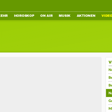
KEHR
HOROSKOP
ON AIR
MUSIK
AKTIONEN
VIDE
V
N
Be
B
N
G
M