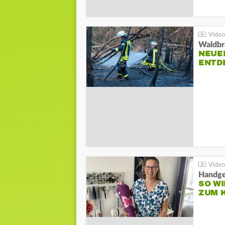
Waldbr
NEUE
ENTD
Handge
SO WI
ZUM 