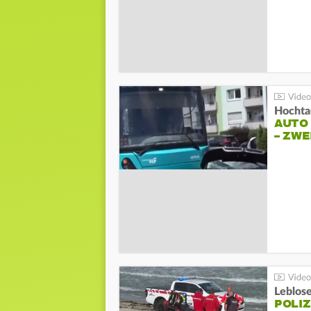
Hochta
AUTO
– ZW
Leblos
POLIZ