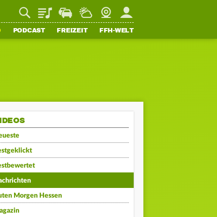
Playlist
Staupilot
Wetter
Webcam
Mein FFH
O
PODCAST
FREIZEIT
FFH-WELT
IDEOS
eueste
stgeklickt
estbewertet
achrichten
uten Morgen Hessen
agazin