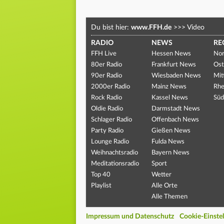
Du bist hier:
www.FFH.de
>>>
Video
RADIO
NEWS
RE
FFH Live
Hessen News
Nor
80er Radio
Frankfurt News
Ost
90er Radio
Wiesbaden News
Mit
2000er Radio
Mainz News
Rhe
Rock Radio
Kassel News
Süd
Oldie Radio
Darmstadt News
Schlager Radio
Offenbach News
Party Radio
Gießen News
Lounge Radio
Fulda News
Weihnachtsradio
Bayern News
Meditationsradio
Sport
Top 40
Wetter
Playlist
Alle Orte
Alle Themen
Impressum und Datenschutz
Cookie-Einste