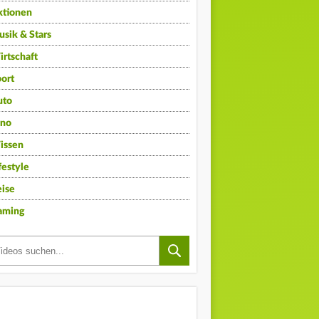
ktionen
sik & Stars
rtschaft
ort
uto
ino
issen
festyle
ise
aming