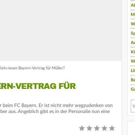
A
Mu
Wi
Sp
A
K
W
ein neuer Bayern-Vertrag für Müller?
Li
Re
ERN-VERTRAG FÜR
G
er beim FC Bayern. Er ist nicht mehr wegzudenken von
ber aus. Angeblich gibt es in der Personalie nun eine