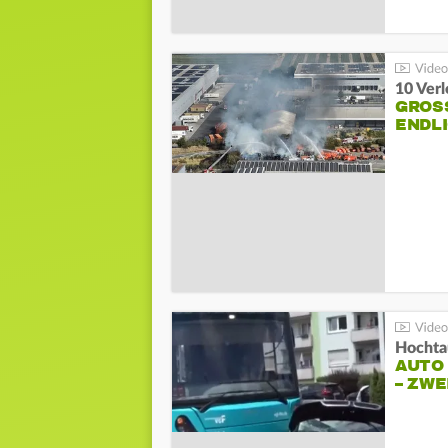
10 Ver
GROSS
NDLI
Hochta
AUTO
– ZW