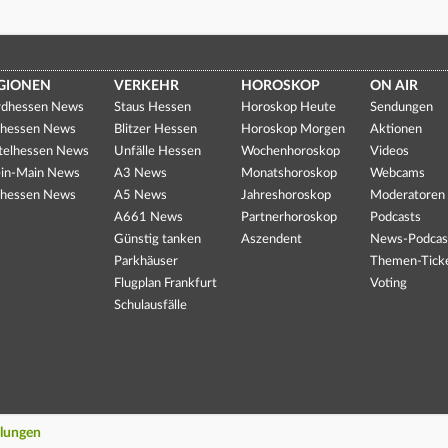
GIONEN
VERKEHR
HOROSKOP
ON AIR
dhessen News
Staus Hessen
Horoskop Heute
Sendungen
hessen News
Blitzer Hessen
Horoskop Morgen
Aktionen
telhessen News
Unfälle Hessen
Wochenhoroskop
Videos
in-Main News
A3 News
Monatshoroskop
Webcams
hessen News
A5 News
Jahreshoroskop
Moderatoren
A661 News
Partnerhoroskop
Podcasts
Günstig tanken
Aszendent
News-Podcas
Parkhäuser
Themen-Tick
Flugplan Frankfurt
Voting
Schulausfälle
llungen