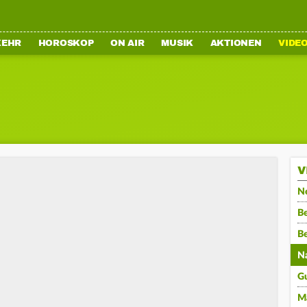
KEHR
HOROSKOP
ON AIR
MUSIK
AKTIONEN
VIDE
V
N
Be
B
N
G
M