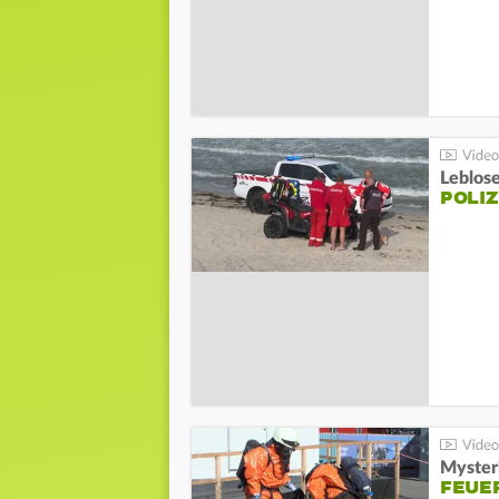
Leblos
POLIZ
Mysteri
FEUE