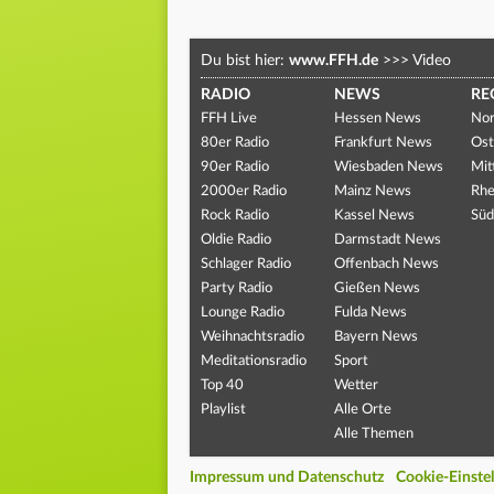
Du bist hier:
www.FFH.de
>>>
Video
RADIO
NEWS
RE
FFH Live
Hessen News
Nor
80er Radio
Frankfurt News
Ost
90er Radio
Wiesbaden News
Mit
2000er Radio
Mainz News
Rhe
Rock Radio
Kassel News
Süd
Oldie Radio
Darmstadt News
Schlager Radio
Offenbach News
Party Radio
Gießen News
Lounge Radio
Fulda News
Weihnachtsradio
Bayern News
Meditationsradio
Sport
Top 40
Wetter
Playlist
Alle Orte
Alle Themen
Impressum und Datenschutz
Cookie-Einste