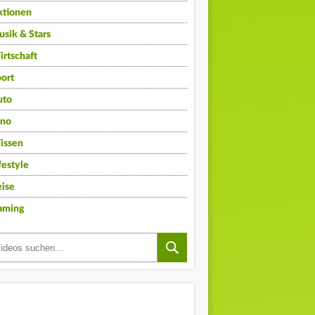
ktionen
sik & Stars
rtschaft
ort
uto
ino
issen
festyle
ise
aming