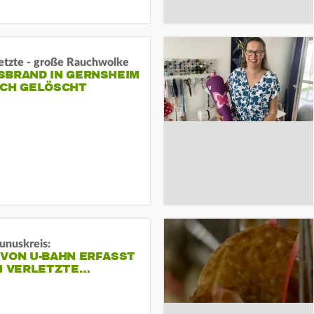
letzte - große Rauchwolke
BRAND IN GERNSHEIM E
CH GELÖSCHT
unuskreis:
 VON U-BAHN ERFASST
EI VERLETZTE…