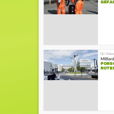
GEFA
Millia
PORSC
ROTE