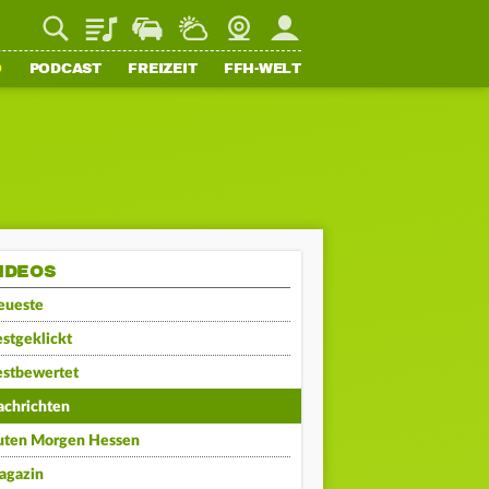
Playlist
Staupilot
Wetter
Webcam
Mein FFH
O
PODCAST
FREIZEIT
FFH-WELT
IDEOS
eueste
stgeklickt
estbewertet
achrichten
uten Morgen Hessen
agazin